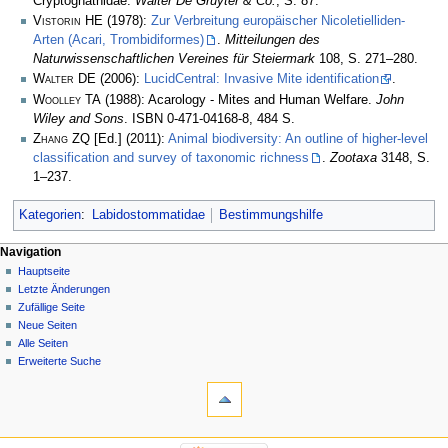
Cryptognathidae.
Walter De Gruyter & Co.
, S. 87.
Vistorin HE
(1978):
Zur Verbreitung europäischer Nicoletielliden-
Arten (Acari, Trombidiformes)
.
Mitteilungen des
Naturwissenschaftlichen Vereines für Steiermark
108, S. 271–280.
Walter DE
(2006):
LucidCentral: Invasive Mite identification
.
Woolley TA
(1988): Acarology - Mites and Human Welfare.
John
Wiley and Sons
. ISBN 0-471-04168-8, 484 S.
Zhang ZQ
[Ed.] (2011):
Animal biodiversity: An outline of higher-level
classification and survey of taxonomic richness
.
Zootaxa
3148, S.
1–237.
Kategorien
:
Labidostommatidae
Bestimmungshilfe
Navigation
Hauptseite
Letzte Änderungen
Zufällige Seite
Neue Seiten
Alle Seiten
Erweiterte Suche