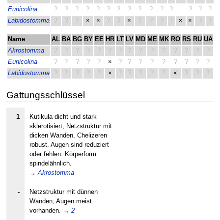
Eunicolina
?
?
?
?
?
?
?
?
?
?
?
?
?
?
?
×
Labidostomma
?
?
?
×
×
?
?
×
?
?
?
?
×
×
?
?
×
Name
AL
BA
BG
BY
EE
HR
LT
LV
MD
ME
MK
RO
RS
RU
UA
G
Akrostomma
?
?
?
?
?
?
?
?
?
?
?
?
?
?
?
Eunicolina
?
?
?
?
?
×
?
?
?
?
?
?
?
?
?
Labidostomma
?
?
?
?
?
×
?
?
?
?
?
×
?
?
?
Gattungsschlüssel
1
Kutikula dicht und stark
sklerotisiert, Netzstruktur mit
dicken Wanden, Chelizeren
robust. Augen sind reduziert
oder fehlen. Körperform
spindelähnlich.
→
Akrostomma
-
Netzstruktur mit dünnen
Wanden, Augen meist
vorhanden.
→
2