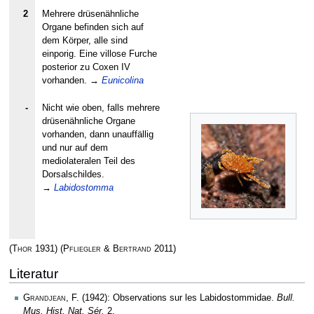
2
Mehrere drüsenähnliche
Organe befinden sich auf
dem Körper, alle sind
einporig. Eine villose Furche
posterior zu Coxen IV
vorhanden.
→
Eunicolina
-
Nicht wie oben, falls mehrere
drüsenähnliche Organe
vorhanden, dann unauffällig
und nur auf dem
mediolateralen Teil des
Dorsalschildes.
→
Labidostomma
(
Thor
1931)
(
Pfliegler & Bertrand
2011)
Literatur
Grandjean, F.
(1942): Observations sur les Labidostommidae.
Bull.
Mus. Hist. Nat. Sér.
2.