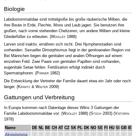
Biologie
Labidostommatidae sind mittelgroße bis große räuberische Milben, die
ihre Beute in Erde, Flechte, Moos und Laub jagen. Sie benutzen ihre
großen, nach vorne stehenden Chelizeren, um andere Milben und kleine
Gliederfüßer zu erbeuten.
(
Woolley
1988)
Larven sind inaktiv, ernähren sich nicht. Drei Nymphenstadien sind
vorhanden. Sexueller Dimorphismus liegt in der genitoanalen Region vor.
Bei Männchen liegen die genitalen und analen Öffnungen auf einem
einzelnen Feld. Zwei Paare von genitalen Papillen sind vorhanden,
eugenitale Setae fehlen. Fertilisation erfolgt indirekt durch
Spermatophoren.
(
Parker
1982)
Die Entwicklung der Vertreter der Familie dauert etwa ein Jahr oder noch
länger.
(
Krantz & Walter
2009)
Gattungen und Verbreitung
In Europa kommen nach Datenlage dieses Wikis 3 Gattungen der
Familie Labidostommatidae vor:
(
Woolley
1988)
(
Stoch
2003)
(
Vistorin
1978)
Name
DE
NL
BE
CH
AT
CZ
SK
PL
DK
NO
SE
FI
HU
SI
GB
IE
I
Akrostomma
?
?
?
?
?
?
?
?
?
?
?
?
?
?
?