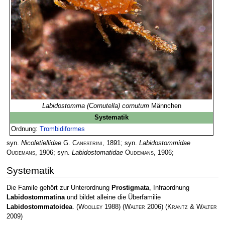
Labidostomma (Cornutella) cornutum
Männchen
Systematik
Ordnung:
Trombidiformes
syn.
Nicoletiellidae
G. Canestrini
, 1891; syn.
Labidostommidae
Oudemans
, 1906; syn.
Labidostomatidae
Oudemans
, 1906;
Systematik
Die Famile gehört zur Unterordnung
Prostigmata
, Infraordnung
Labidostommatina
und bildet alleine die Überfamilie
Labidostommatoidea
.
(
Woolley
1988)
(
Walter
2006)
(
Krantz & Walter
2009)