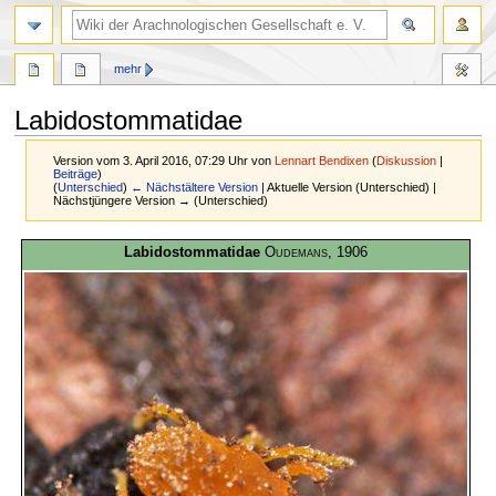
mehr
Labidostommatidae
Version vom 3. April 2016, 07:29 Uhr von
Lennart Bendixen
(
Diskussion
|
Beiträge
)
(
Unterschied
)
← Nächstältere Version
| Aktuelle Version (Unterschied) |
Nächstjüngere Version → (Unterschied)
Zur
Zur
Labidostommatidae
Oudemans
, 1906
Navigation
Suche
springen
springen