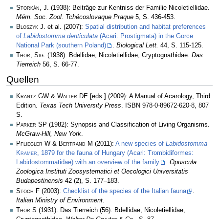
Storkán, J.
(1938): Beiträge zur Kentniss der Familie Nicoletiellidae.
Mém. Soc. Zool. Tchécoslovaque Praque
5, S. 436-453.
Bloszyk J.
et al. (2007):
Spatial distribution and habitat preferences
of
Labidostomma denticulata
(Acari: Prostigmata) in the Gorce
National Park (southern Poland)
.
Biological Lett.
44, S. 115-125.
Thor, Sig.
(1938): Bdellidae, Nicoletiellidae, Cryptognathidae.
Das
Tierreich
56, S. 66-77.
Quellen
Krantz GW & Walter DE
[eds.] (2009): A Manual of Acarology, Third
Edition.
Texas Tech University Press
. ISBN 978-0-89672-620-8, 807
S.
Parker SP
(1982): Synopsis and Classification of Living Organisms.
McGraw-Hill, New York
.
Pfliegler W & Bertrand M
(2011):
A new species of
Labidostomma
Kramer
, 1879 for the fauna of Hungary (Acari: Trombidiformes:
Labidostommatidae) with an overview of the family
.
Opuscula
Zoologica Instituti Zoosystematici et Oecologici Universitatis
Budapestinensis
42 (2), S. 177–183.
Stoch F
(2003):
Checklist of the species of the Italian fauna
.
Italian Ministry of Environment
.
Thor S
(1931): Das Tierreich (56). Bdellidae, Nicoletiellidae,