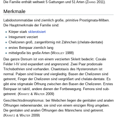
Die Familie enthält weltweit 5 Gattungen und 51 Arten
(
Zhang
2011)
.
Merkmale
Labidostommatidae sind ziemlich große, primitive Prostigmata-Milben.
Die Hauptmerkmale der Familie sind:
Körper stark
sklerotisiert
Integument verziert
Chelizeren groß, zangenförmig mit Zähnchen (chelate-dentate)
erstes Beinpaar ziemlich lang
mittelgroße bis große Arten
(
Woolley
1988)
Das ganze Dorsum ist von einem verzierten Sklerit bedeckt. Coxale
Felder I-IV sind expandiert und angrenzend. Zwei Paar prodorsale
Trichobothrien sind vorhanden. Chaetotaxis des Hysteronotum ist
normal. Palpen sind linear und viergliedrig. Basen der Chelizeren sind
getrennt, Finger der Chelizeren sind vergrößert und chelate-dentate. Es
gibt eine stigmatale Öffnung zwischen den Basen der Chelizeren. Erstes
Beinpaar ist taktil, andere dienen der Fortbewegung. Femora sind sub-
getrennt.
(
Krantz & Walter
2009)
Geschlechtsdimorphismus: bei Weibchen liegen die genitalen und analen
Öffnungen nebeneinander, sie sind von einem einzigen Ring umgeben.
Die genitalen und analen Öffnungen des Männchens sind getrennt.
(
Krantz & Walter
2009)