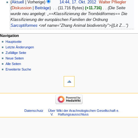
17.
Aktuell
Vorherige
14:44, 17. Okt. 2012
‎
Walter Pfliegler
e
Oktober
Diskussion
Beiträge
‎
11.716 Bytes
+11.716
‎
Die Seite
i
2012
wurde neu angelegt: „==Klassifizierung der Trombidiformes== Die
n
Klassifizierung der europäischen Familien der Ordnung
e
Sarcoptiformes
<ref name="Zhang Animal biodiversity">{{Lit Z…“
B
e
Navigation
a
Hauptseite
r
Letzte Änderungen
b
Zufällige Seite
e
Neue Seiten
i
Alle Seiten
Erweiterte Suche
t
u
n
g
s
z
u
s
Datenschutz
Über Wiki der Arachnologischen Gesellschaft e.
V.
Haftungsausschluss
a
m
m
e