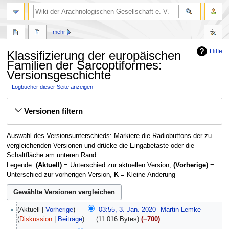
mehr
Hilfe
Klassifizierung der europäischen
Familien der Sarcoptiformes:
Versionsgeschichte
Logbücher dieser Seite anzeigen
Zur
Zur
Versionen filtern
Navigation
Suche
springen
springen
Auswahl des Versionsunterschieds: Markiere die Radiobuttons der zu
vergleichenden Versionen und drücke die Eingabetaste oder die
Schaltfläche am unteren Rand.
Legende:
(Aktuell)
= Unterschied zur aktuellen Version,
(Vorherige)
=
Unterschied zur vorherigen Version,
K
= Kleine Änderung
3.
Aktuell
Vorherige
03:55, 3. Jan. 2020
‎
Martin Lemke
Januar
Diskussion
Beiträge
‎
11.016 Bytes
−700
‎
2020
K