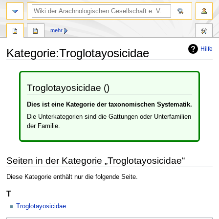
mehr
Hilfe
Kategorie
:
Troglotayosicidae
Zur
Zur
Navigation
Suche
Troglotayosicidae ()
springen
springen
Dies ist eine Kategorie der taxonomischen Systematik.
Die Unterkategorien sind die Gattungen oder Unterfamilien
der Familie.
Seiten in der Kategorie „Troglotayosicidae“
Diese Kategorie enthält nur die folgende Seite.
T
Troglotayosicidae