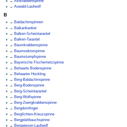
Astkrabbenspinne
Auwald-Laufwolf
B
Baldachinspinnen
Balkankanker
Balken-Scheintarantel
Balken-Tarantel
Baumkrabbenspinne
Baumsektorspinne
Baumstumpfspinne
Bayerische Fischernetzspinne
Behaarte Bodenspinne
Behaarter Hockling
Berg-Baldachinspinne
Berg-Bodenspinne
Berg-Scheintarantel
Berg-Wolfspinne
Berg-Zwergkrabbenspinne
Bergdornfinger
Bergfichten-Kreuzspinne
Bergplattbauchspinne
Bergwiesen-Laufwolf