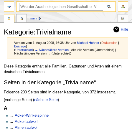
mehr
Hilfe
Kategorie
:
Trivialname
Version vom 1. August 2008, 16:38 Uhr von
Michael Hohner
(
Diskussion
|
Beiträge
)
(
Unterschied
)
← Nächstältere Version
| Aktuelle Version (Unterschied) |
Nächstjüngere Version → (Unterschied)
Zur
Zur
Diese Kategorie enthält alle Familien, Gattungen und Arten mit einem
Navigation
Suche
deutschen Trivialnamen.
springen
springen
Seiten in der Kategorie „Trivialname“
Folgende 200 Seiten sind in dieser Kategorie, von 372 insgesamt.
(vorherige Seite) (
nächste Seite
)
A
Acker-Winkelspinne
Ackerlaufwolf
Almenlaufwolf