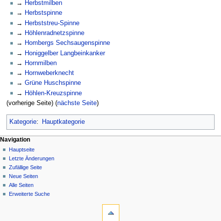
Herbstmilben
Herbstspinne
Herbststreu-Spinne
Höhlenradnetzspinne
Hombergs Sechsaugenspinne
Honiggelber Langbeinkanker
Hornmilben
Hornweberknecht
Grüne Huschspinne
Höhlen-Kreuzspinne
(vorherige Seite) (
nächste Seite
)
Kategorie
:
Hauptkategorie
Navigation
Hauptseite
Letzte Änderungen
Zufällige Seite
Neue Seiten
Alle Seiten
Erweiterte Suche