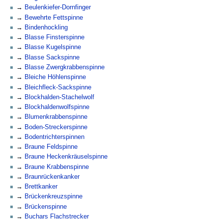
Beulenkiefer-Dornfinger
Bewehrte Fettspinne
Bindenhockling
Blasse Finsterspinne
Blasse Kugelspinne
Blasse Sackspinne
Blasse Zwergkrabbenspinne
Bleiche Höhlenspinne
Bleichfleck-Sackspinne
Blockhalden-Stachelwolf
Blockhaldenwolfspinne
Blumenkrabbenspinne
Boden-Streckerspinne
Bodentrichterspinnen
Braune Feldspinne
Braune Heckenkräuselspinne
Braune Krabbenspinne
Braunrückenkanker
Brettkanker
Brückenkreuzspinne
Brückenspinne
Buchars Flachstrecker