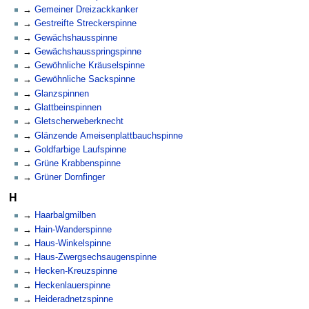
Gemeiner Dreizackkanker
Gestreifte Streckerspinne
Gewächshausspinne
Gewächshausspringspinne
Gewöhnliche Kräuselspinne
Gewöhnliche Sackspinne
Glanzspinnen
Glattbeinspinnen
Gletscherweberknecht
Glänzende Ameisenplattbauchspinne
Goldfarbige Laufspinne
Grüne Krabbenspinne
Grüner Dornfinger
H
Haarbalgmilben
Hain-Wanderspinne
Haus-Winkelspinne
Haus-Zwergsechsaugenspinne
Hecken-Kreuzspinne
Heckenlauerspinne
Heideradnetzspinne