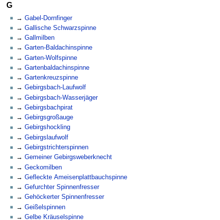
G
Gabel-Dornfinger
Gallische Schwarzspinne
Gallmilben
Garten-Baldachinspinne
Garten-Wolfspinne
Gartenbaldachinspinne
Gartenkreuzspinne
Gebirgsbach-Laufwolf
Gebirgsbach-Wasserjäger
Gebirgsbachpirat
Gebirgsgroßauge
Gebirgshockling
Gebirgslaufwolf
Gebirgstrichterspinnen
Gemeiner Gebirgsweberknecht
Geckomilben
Gefleckte Ameisenplattbauchspinne
Gefurchter Spinnenfresser
Gehöckerter Spinnenfresser
Geißelspinnen
Gelbe Kräuselspinne