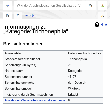
mehr
Hilfe
Informationen zu
„Kategorie:Trichonephila“
Zur
Zur
Basisinformationen
Navigation
Suche
springen
springen
Anzeigetitel
Kategorie:Trichonephila
Standardsortierschlüssel
Trichonephila
Seitenlänge (in Bytes)
28
Namensraum
Kategorie
Seitenkennnummer
41176
Seiteninhaltssprache
de - Deutsch
Seiteninhaltsmodell
Wikitext
Indizierung durch Suchmaschinen
Erlaubt
Anzahl der Weiterleitungen zu dieser Seite
0