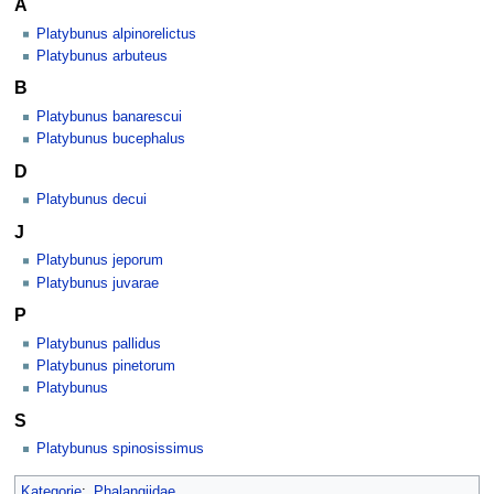
A
Platybunus alpinorelictus
Platybunus arbuteus
B
Platybunus banarescui
Platybunus bucephalus
D
Platybunus decui
J
Platybunus jeporum
Platybunus juvarae
P
Platybunus pallidus
Platybunus pinetorum
Platybunus
S
Platybunus spinosissimus
Kategorie
:
Phalangiidae