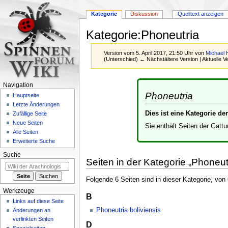
Kategorie
Diskussion
Quelltext anzeigen
Kategorie
:
Phoneutria
Version vom 5. April 2017, 21:50 Uhr von
Michael 
(Unterschied) ← Nächstältere Version | Aktuelle 
Zur
Zur
Navigation
Navigation
Suche
Phoneutria
Hauptseite
springen
springen
Letzte Änderungen
Dies ist eine Kategorie d
Zufällige Seite
Neue Seiten
Sie enthält Seiten der Gatt
Alle Seiten
Erweiterte Suche
Suche
Seiten in der Kategorie „Phoneut
Folgende 6 Seiten sind in dieser Kategorie, von
Werkzeuge
B
Links auf diese Seite
Phoneutria boliviensis
Änderungen an
verlinkten Seiten
D