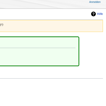
Anmelden
Hilfe
}“)