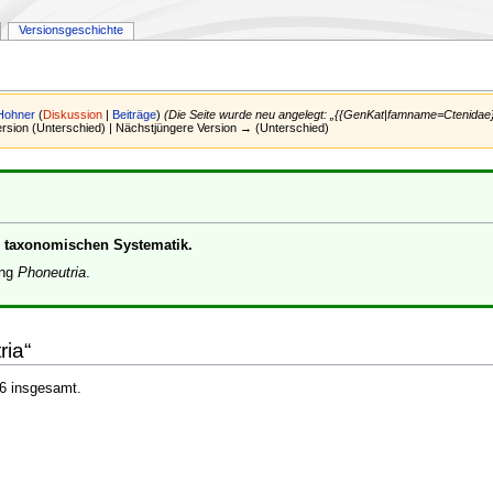
Versionsgeschichte
Hohner
(
Diskussion
|
Beiträge
)
(Die Seite wurde neu angelegt: „{{GenKat|famname=Ctenidae}
Version (Unterschied) | Nächstjüngere Version → (Unterschied)
er taxonomischen Systematik.
ung
Phoneutria
.
ria“
 6 insgesamt.