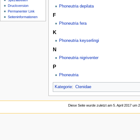
Spezialseiten
Druckversion
Phoneutria depilata
Permanenter Link
F
Seiten­­informationen
Phoneutria fera
K
Phoneutria keyserlingi
N
Phoneutria nigriventer
P
Phoneutria
Kategorie
:
Ctenidae
Diese Seite wurde zuletzt am 5. April 2017 um 2