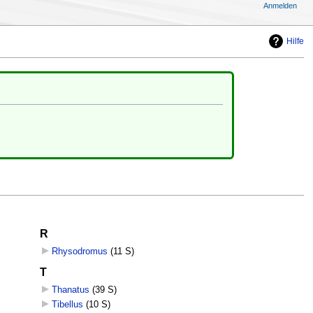
Anmelden
Hilfe
R
Rhysodromus
‎
(11 S)
T
Thanatus
‎
(39 S)
Tibellus
‎
(10 S)