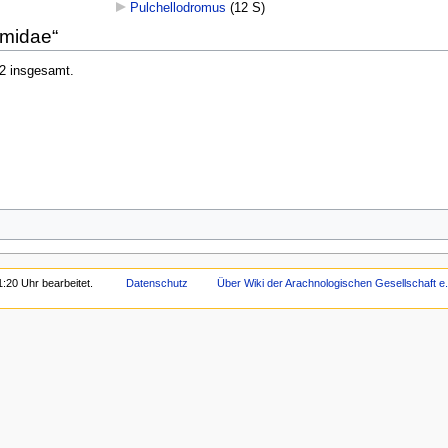
Pulchellodromus
‎
(12 S)
omidae“
 2 insgesamt.
1:20 Uhr bearbeitet.
Datenschutz
Über Wiki der Arachnologischen Gesellschaft e.