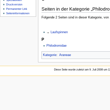
Spezialseiten
Druckversion
Seiten in der Kategorie „Philodr
Permanenter Link
Seiten­­informationen
Folgende 2 Seiten sind in dieser Kategorie, von
Laufspinnen
P
Philodromidae
Kategorie
:
Araneae
Diese Seite wurde zuletzt am 9. Juli 2008 um 1