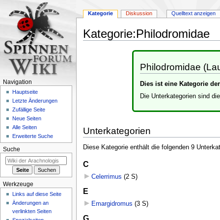
Kategorie
Diskussion
Quelltext anzeigen
Kategorie
:
Philodromidae
Zur
Zur
Navigation
Suche
Philodromidae (La
springen
springen
Navigation
Dies ist eine Kategorie d
Hauptseite
Die Unterkategorien sind di
Letzte Änderungen
Zufällige Seite
Neue Seiten
Alle Seiten
Unterkategorien
Erweiterte Suche
Diese Kategorie enthält die folgenden 9 Unterka
Suche
C
Celerrimus
‎
(2 S)
Werkzeuge
E
Links auf diese Seite
Änderungen an
Emargidromus
‎
(3 S)
verlinkten Seiten
G