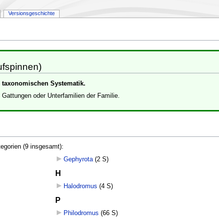
Versionsgeschichte
ufspinnen)
er taxonomischen Systematik.
e Gattungen oder Unterfamilien der Familie.
tegorien (9 insgesamt):
Gephyrota
‎
(2 S)
H
Halodromus
‎
(4 S)
P
Philodromus
‎
(66 S)