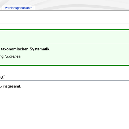
Versionsgeschichte
er taxonomischen Systematik.
ung
Nuctenea
.
ea“
 6 insgesamt.