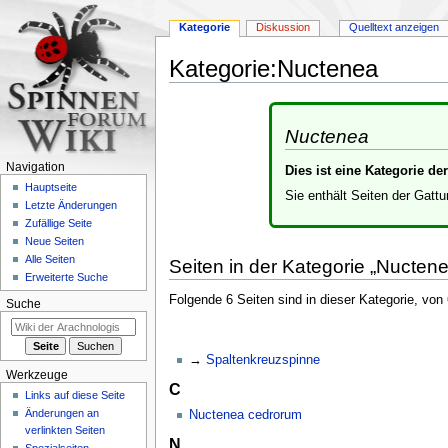
Kategorie
Diskussion
Quelltext anzeigen
Kategorie
:
Nuctenea
Zur
Zur
Navigation
Suche
Nuctenea
springen
springen
Navigation
Dies ist eine Kategorie d
Hauptseite
Sie enthält Seiten der Gatt
Letzte Änderungen
Zufällige Seite
Neue Seiten
Alle Seiten
Seiten in der Kategorie „Nucten
Erweiterte Suche
Folgende 6 Seiten sind in dieser Kategorie, von
Suche
Spaltenkreuzspinne
Werkzeuge
C
Links auf diese Seite
Änderungen an
Nuctenea cedrorum
verlinkten Seiten
N