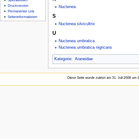
Spezialseiten
Druckversion
Nuctenea
Permanenter Link
S
Seiten­­informationen
Nuctenea silvicultrix
U
Nuctenea umbratica
Nuctenea umbratica nigricans
Kategorie
:
Araneidae
Diese Seite wurde zuletzt am 31. Juli 2008 um 2