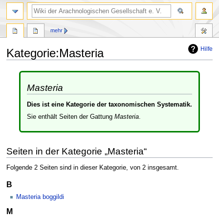
mehr
Hilfe
Kategorie
:
Masteria
Zur
Zur
Navigation
Suche
Masteria
springen
springen
Dies ist eine Kategorie der taxonomischen Systematik.
Sie enthält Seiten der Gattung
Masteria
.
Seiten in der Kategorie „Masteria“
Folgende 2 Seiten sind in dieser Kategorie, von 2 insgesamt.
B
Masteria boggildi
M