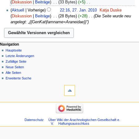
August
Diskussion
Beiträge
‎
33 Bytes
+5
‎
i
2023
K
27.
Aktuell
Vorherige
22:16, 27. Jan. 2010
‎
Katja Duske
n
e
Januar
Diskussion
Beiträge
‎
28 Bytes
+28
‎
Die Seite wurde neu
e
i
2010
angelegt: „{{GenKat|famname=Araneidae}}“
B
n
e
e
a
B
r
e
Navigation
b
a
Hauptseite
e
r
Letzte Änderungen
i
b
Zufällige Seite
t
e
Neue Seiten
u
i
Alle Seiten
n
t
Erweiterte Suche
g
u
s
n
z
g
u
s
s
z
a
u
m
s
Datenschutz
Über Wiki der Arachnologischen Gesellschaft e.
m
V.
Haftungsausschluss
a
e
m
n
m