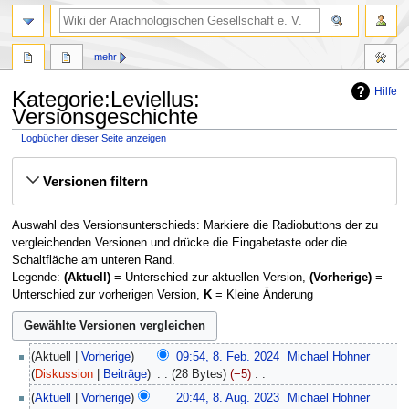
mehr
Hilfe
Kategorie:Leviellus:
Versionsgeschichte
Logbücher dieser Seite anzeigen
Zur
Zur
Versionen filtern
Navigation
Suche
springen
springen
Auswahl des Versionsunterschieds: Markiere die Radiobuttons der zu
vergleichenden Versionen und drücke die Eingabetaste oder die
Schaltfläche am unteren Rand.
Legende:
(Aktuell)
= Unterschied zur aktuellen Version,
(Vorherige)
=
Unterschied zur vorherigen Version,
K
= Kleine Änderung
8.
Aktuell
Vorherige
09:54, 8. Feb. 2024
‎
Michael Hohner
Februar
Diskussion
Beiträge
‎
28 Bytes
−5
‎
2024
K
8.
Aktuell
Vorherige
20:44, 8. Aug. 2023
‎
Michael Hohner
e