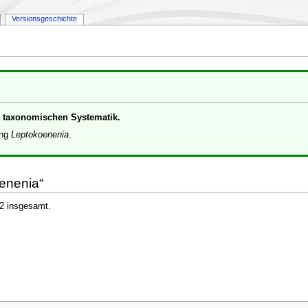
Versionsgeschichte
er taxonomischen Systematik.
ung
Leptokoenenia
.
oenenia“
 2 insgesamt.