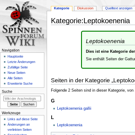
Kategorie
Diskussion
Quelltext anzeigen
Kategorie
:
Leptokoenenia
Zur
Zur
Navigation
Suche
Leptokoenenia
springen
springen
Navigation
Dies ist eine Kategorie d
Hauptseite
Sie enthält Seiten der Gatt
Letzte Änderungen
Zufällige Seite
Neue Seiten
Alle Seiten
Seiten in der Kategorie „Leptok
Erweiterte Suche
Folgende 2 Seiten sind in dieser Kategorie, von
Suche
G
Leptokoenenia gallii
Werkzeuge
L
Links auf diese Seite
Änderungen an
Leptokoenenia
verlinkten Seiten