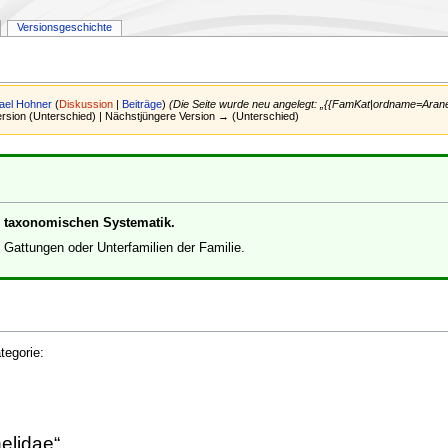
Versionsgeschichte
ael Hohner
(
Diskussion
|
Beiträge
)
(Die Seite wurde neu angelegt: „{{FamKat|ordname=Aran
Version (Unterschied) | Nächstjüngere Version → (Unterschied)
er taxonomischen Systematik.
e Gattungen oder Unterfamilien der Familie.
tegorie:
helidae“