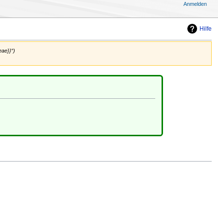
Anmelden
Hilfe
eae}}“)