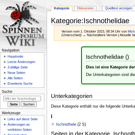
Kategorie
Diskussion
Quelltext anzeigen
Kategorie
:
Ischnothelidae
Version vom 1. Oktober 2023, 08:34 Uhr von
Mich
(Unterschied) ← Nächstältere Version | Aktuelle 
Zur
Zur
Navigation
Navigation
Suche
Ischnothelidae ()
Hauptseite
springen
springen
Letzte Änderungen
Dies ist eine Kategorie d
Zufällige Seite
Neue Seiten
Die Unterkategorien sind di
Alle Seiten
Erweiterte Suche
Suche
Unterkategorien
Diese Kategorie enthält nur die folgende Unterka
Werkzeuge
I
Links auf diese Seite
Ischnothele
‎
(2 S)
Änderungen an
verlinkten Seiten
Seiten in der Kategorie „Ischnot