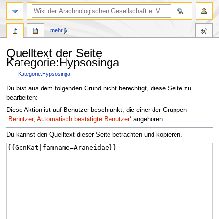
mehr
Quelltext der Seite
Kategorie:Hypsosinga
←
Kategorie:Hypsosinga
Zur
Zur
Du bist aus dem folgenden Grund nicht berechtigt, diese Seite zu
Navigation
Suche
bearbeiten:
springen
springen
Diese Aktion ist auf Benutzer beschränkt, die einer der Gruppen
„
Benutzer
,
Automatisch bestätigte Benutzer
“ angehören.
Du kannst den Quelltext dieser Seite betrachten und kopieren.