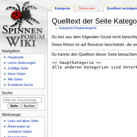
Kategorie
Diskussion
Quelltext anzeigen
Quelltext der Seite Katego
←
Kategorie:Hauptkategorie
Zur
Zur
Du bist aus dem folgenden Grund nicht berechtig
Navigation
Suche
Diese Aktion ist auf Benutzer beschränkt, die ei
springen
springen
Navigation
Du kannst den Quelltext dieser Seite betrachten
Hauptseite
Letzte Änderungen
Zufällige Seite
Neue Seiten
Alle Seiten
Erweiterte Suche
Suche
Werkzeuge
Links auf diese Seite
Änderungen an
verlinkten Seiten