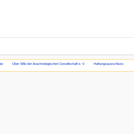
tz
Über Wiki der Arachnologischen Gesellschaft e. V.
Haftungsausschluss