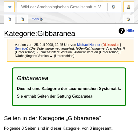
mehr
Hilfe
Kategorie
:
Gibbaranea
Version vom 25. Juli 2008, 12:45 Uhr von
Michael Hohner
(
Diskussion
|
Beiträge
)
(Die Seite wurde neu angelegt: {{GenKat|famname=Araneidae}})
(Unterschied) ← Nächstältere Version | Aktuelle Version (Unterschied) |
Nächstjüngere Version → (Unterschied)
Zur
Zur
Navigation
Suche
Gibbaranea
springen
springen
Dies ist eine Kategorie der taxonomischen Systematik.
Sie enthält Seiten der Gattung
Gibbaranea
.
Seiten in der Kategorie „Gibbaranea“
Folgende 8 Seiten sind in dieser Kategorie, von 8 insgesamt.