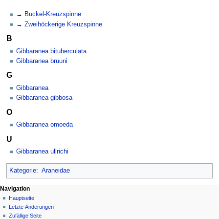
Buckel-Kreuzspinne
Zweihöckerige Kreuzspinne
B
Gibbaranea bituberculata
Gibbaranea bruuni
G
Gibbaranea
Gibbaranea gibbosa
O
Gibbaranea omoeda
U
Gibbaranea ullrichi
Kategorie
:
Araneidae
Navigation
Hauptseite
Letzte Änderungen
Zufällige Seite