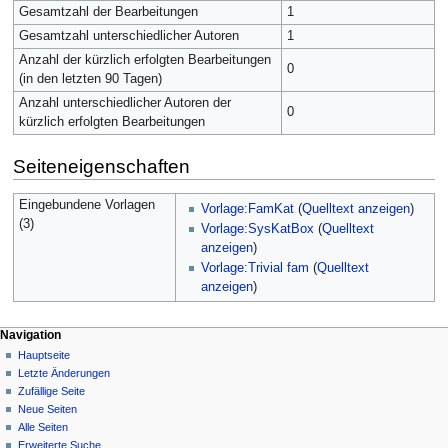
Gesamtzahl der Bearbeitungen
1
Gesamtzahl unterschiedlicher Autoren
1
Anzahl der kürzlich erfolgten Bearbeitungen
0
(in den letzten 90 Tagen)
Anzahl unterschiedlicher Autoren der
0
kürzlich erfolgten Bearbeitungen
Seiteneigenschaften
Eingebundene Vorlagen
Vorlage:FamKat
(
Quelltext anzeigen
)
(3)
Vorlage:SysKatBox
(
Quelltext
anzeigen
)
Vorlage:Trivial fam
(
Quelltext
anzeigen
)
Navigation
Hauptseite
Letzte Änderungen
Zufällige Seite
Neue Seiten
Alle Seiten
Erweiterte Suche