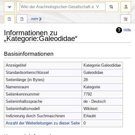
mehr
Hilfe
Informationen zu
„Kategorie:Galeodidae“
Zur
Zur
Basisinformationen
Navigation
Suche
springen
springen
Anzeigetitel
Kategorie:Galeodidae
Standardsortierschlüssel
Galeodidae
Seitenlänge (in Bytes)
28
Namensraum
Kategorie
Seitenkennnummer
7792
Seiteninhaltssprache
de - Deutsch
Seiteninhaltsmodell
Wikitext
Indizierung durch Suchmaschinen
Erlaubt
Anzahl der Weiterleitungen zu dieser Seite
0