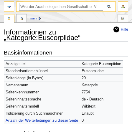
mehr
Hilfe
Informationen zu
„Kategorie:Euscorpiidae“
Zur
Zur
Basisinformationen
Navigation
Suche
springen
springen
Anzeigetitel
Kategorie:Euscorpiidae
Standardsortierschlüssel
Euscorpiidae
Seitenlänge (in Bytes)
29
Namensraum
Kategorie
Seitenkennnummer
7754
Seiteninhaltssprache
de - Deutsch
Seiteninhaltsmodell
Wikitext
Indizierung durch Suchmaschinen
Erlaubt
Anzahl der Weiterleitungen zu dieser Seite
0