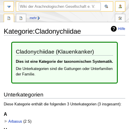
mehr
Hilfe
Kategorie
:
Cladonychiidae
Zur
Zur
Navigation
Suche
Cladonychiidae (Klauenkanker)
springen
springen
Dies ist eine Kategorie der taxonomischen Systematik.
Die Unterkategorien sind die Gattungen oder Unterfamilien
der Familie.
Unterkategorien
Diese Kategorie enthält die folgenden 3 Unterkategorien (3 insgesamt):
A
Arbasus
‎
(2 S)