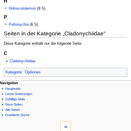
H
Holoscotolemon
‎
(9 S)
P
Peltonychia
‎
(6 S)
Seiten in der Kategorie „Cladonychiidae“
Diese Kategorie enthält nur die folgende Seite.
C
Cladonychiidae
Kategorie
:
Opiliones
Navigation
Hauptseite
Letzte Änderungen
Zufällige Seite
Neue Seiten
Alle Seiten
Erweiterte Suche