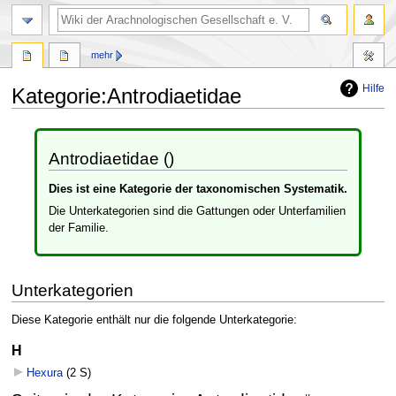
mehr
Hilfe
Kategorie
:
Antrodiaetidae
Zur
Zur
Navigation
Suche
Antrodiaetidae ()
springen
springen
Dies ist eine Kategorie der taxonomischen Systematik.
Die Unterkategorien sind die Gattungen oder Unterfamilien
der Familie.
Unterkategorien
Diese Kategorie enthält nur die folgende Unterkategorie:
H
Hexura
‎
(2 S)