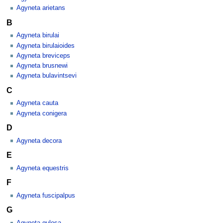
Agyneta arietans
B
Agyneta birulai
Agyneta birulaioides
Agyneta breviceps
Agyneta brusnewi
Agyneta bulavintsevi
C
Agyneta cauta
Agyneta conigera
D
Agyneta decora
E
Agyneta equestris
F
Agyneta fuscipalpus
G
Agyneta gulosa