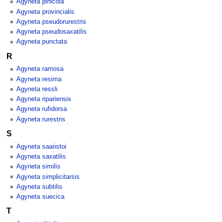
Agyneta pinicola
Agyneta provincialis
Agyneta pseudorurestris
Agyneta pseudosaxatilis
Agyneta punctata
R
Agyneta ramosa
Agyneta resima
Agyneta ressli
Agyneta ripariensis
Agyneta rufidorsa
Agyneta rurestris
S
Agyneta saaristoi
Agyneta saxatilis
Agyneta similis
Agyneta simplicitarsis
Agyneta subtilis
Agyneta suecica
T