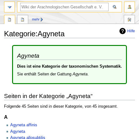
mehr
Hilfe
Kategorie
:
Agyneta
Zur
Zur
Navigation
Suche
Agyneta
springen
springen
Dies ist eine Kategorie der taxonomischen Systematik.
Sie enthält Seiten der Gattung
Agyneta
.
Seiten in der Kategorie „Agyneta“
Folgende 45 Seiten sind in dieser Kategorie, von 45 insgesamt.
A
Agyneta affinis
Agyneta
Agyneta allosubtilis