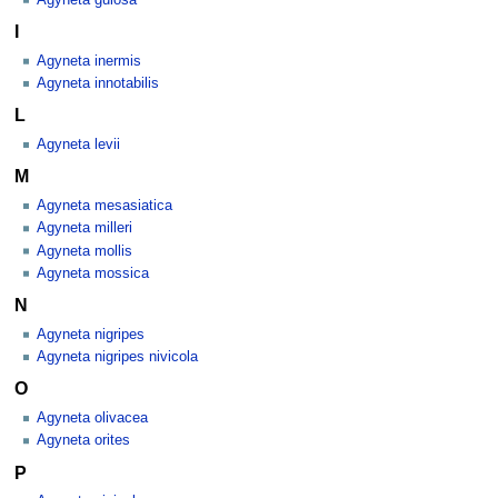
I
Agyneta inermis
Agyneta innotabilis
L
Agyneta levii
M
Agyneta mesasiatica
Agyneta milleri
Agyneta mollis
Agyneta mossica
N
Agyneta nigripes
Agyneta nigripes nivicola
O
Agyneta olivacea
Agyneta orites
P