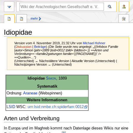
mehr
Idiopidae
Version vom 4. November 2019, 21:32 Uhr von
Michael Hohner
(
Diskussion
|
Beiträge
)
(Die Seite wurde neu angelegt: „{{Infobox Familie
|autor=Simon |jahr=1889 |lsid=0012 |bild= |bildtext= }} ==Arten und
Verbreitung== <familie2gattungen familie='{{PAGENAME}}' />
==Quellen=…“)
(Unterschied) ← Nächstältere Version | Aktuelle Version (Unterschied) |
Nächstjüngere Version → (Unterschied)
Zur
Zur
Idiopidae
Simon
, 1889
Navigation
Suche
Systematik
springen
springen
Ordnung:
Araneae
(Webspinnen)
Weitere Informationen
LSID
WSC:
urn:lsid:nmbe.ch:spiderfam:0012
Arten und Verbreitung
In Europa und im Maghreb kommt nach Datenlage dieses Wikis nur eine
[A]