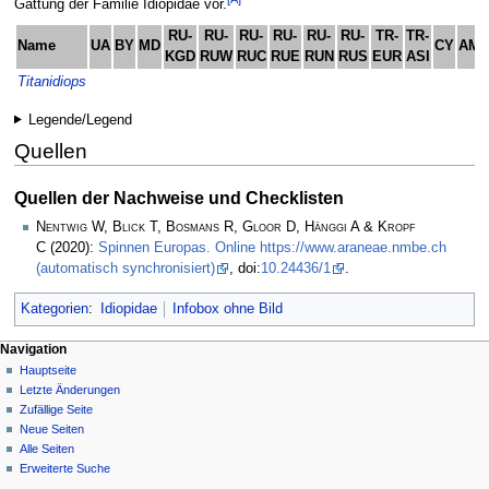
Gattung der Familie Idiopidae vor.
RU-
RU-
RU-
RU-
RU-
RU-
TR-
TR-
Name
UA
BY
MD
CY
AM
KGD
RUW
RUC
RUE
RUN
RUS
EUR
ASI
Titanidiops
Legende/Legend
Quellen
Quellen der Nachweise und Checklisten
Nentwig W, Blick T, Bosmans R, Gloor D, Hänggi A & Kropf
C
(2020):
Spinnen Europas. Online https://www.araneae.nmbe.ch
(automatisch synchronisiert)
, doi:
10.24436/1
.
Kategorien
:
Idiopidae
Infobox ohne Bild
Navigation
Hauptseite
Letzte Änderungen
Zufällige Seite
Neue Seiten
Alle Seiten
Erweiterte Suche