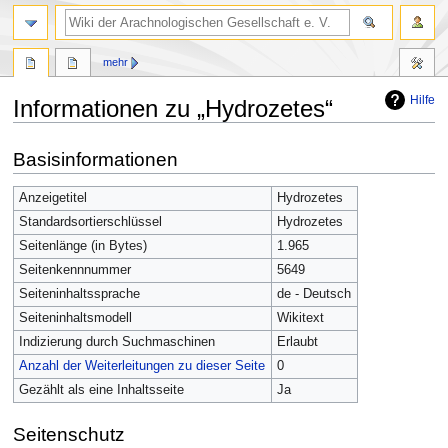
mehr
Hilfe
Informationen zu „Hydrozetes“
Zur
Zur
Basisinformationen
Navigation
Suche
springen
springen
Anzeigetitel
Hydrozetes
Standardsortierschlüssel
Hydrozetes
Seitenlänge (in Bytes)
1.965
Seitenkennnummer
5649
Seiteninhaltssprache
de - Deutsch
Seiteninhaltsmodell
Wikitext
Indizierung durch Suchmaschinen
Erlaubt
Anzahl der Weiterleitungen zu dieser Seite
0
Gezählt als eine Inhaltsseite
Ja
Seitenschutz