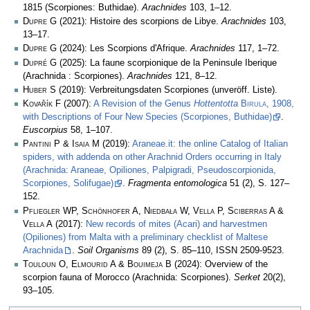
1815 (Scorpiones: Buthidae).
Arachnides
103, 1­–12.
Dupre G
(2021): Histoire des scorpions de Libye.
Arachnides
103,
13–17.
Dupre G
(2024): Les Scorpions d'Afrique.
Arachnides
117, 1–72.
Dupré G
(2025): La faune scorpionique de la Peninsule Iberique
(Arachnida : Scorpiones).
Arachnides
121, 8–12.
Huber S
(2019): Verbreitungsdaten Scorpiones (unveröff. Liste).
Kovařík F
(2007):
A Revision of the Genus
Hottentotta
Birula
, 1908,
with Descriptions of Four New Species (Scorpiones, Buthidae)
.
Euscorpius
58, 1–107.
Pantini P & Isaia M
(2019):
Araneae.it: the online Catalog of Italian
spiders, with addenda on other Arachnid Orders occurring in Italy
(Arachnida: Araneae, Opiliones, Palpigradi, Pseudoscorpionida,
Scorpiones, Solifugae)
.
Fragmenta entomologica
51 (2), S. 127–
152.
Pfliegler WP, Schönhofer A, Niedbała W, Vella P, Sciberras A &
Vella A
(2017):
New records of mites (Acari) and harvestmen
(Opiliones) from Malta with a preliminary checklist of Maltese
Arachnida
.
Soil Organisms
89 (2), S. 85–110, ISSN 2509-9523.
Touloun O, Elmourid A & Bouimeja B
(2024): Overview of the
scorpion fauna of Morocco (Arachnida: Scorpiones).
Serket
20(2),
93–105.