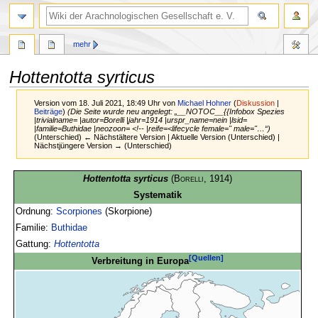
mehr
Hottentotta syrticus
Version vom 18. Juli 2021, 18:49 Uhr von
Michael Hohner
(
Diskussion
|
Beiträge
)
(Die Seite wurde neu angelegt: „__NOTOC__{{Infobox Spezies
|trivialname= |autor=Borelli |jahr=1914 |urspr_name=nein |lsid=
|familie=Buthidae |neozoon= <!-- |reife=<lifecycle female='' male=''…“)
(Unterschied) ← Nächstältere Version | Aktuelle Version (Unterschied) |
Nächstjüngere Version → (Unterschied)
Zur
Zur
Hottentotta syrticus
(
Borelli
, 1914)
Navigation
Suche
Systematik
springen
springen
Ordnung:
Scorpiones
(Skorpione)
Familie:
Buthidae
Gattung:
Hottentotta
[Quellen]
Verbreitung in Europa