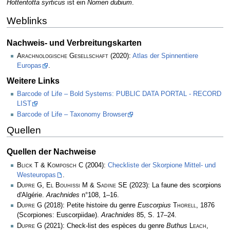
Hottentotta syrticus
ist ein
Nomen dubium
.
Weblinks
Nachweis- und Verbreitungskarten
Arachnologische Gesellschaft
(2020):
Atlas der Spinnentiere
Europas
.
Weitere Links
Barcode of Life – Bold Systems: PUBLIC DATA PORTAL - RECORD
LIST
Barcode of Life – Taxonomy Browser
Quellen
Quellen der Nachweise
Blick T & Komposch C
(2004):
Checkliste der Skorpione Mittel- und
Westeuropas
.
Dupre G, El Bouhissi M & Sadine SE
(2023): La faune des scorpions
d'Algérie.
Arachnides
n°108, 1–16.
Dupre G
(2018): Petite histoire du genre
Euscorpius
Thorell
, 1876
(Scorpiones: Euscorpiidae).
Arachnides
85, S. 17–24.
Dupre G
(2021): Check-list des espèces du genre
Buthus
Leach
,