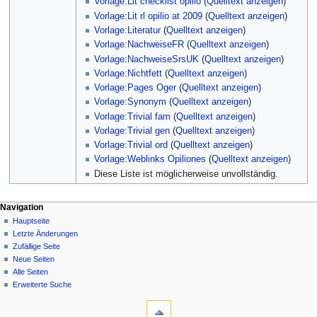
Vorlage:Lit checklist opilio
(
Quelltext anzeigen
)
Vorlage:Lit rl opilio at 2009
(
Quelltext anzeigen
)
Vorlage:Literatur
(
Quelltext anzeigen
)
Vorlage:NachweiseFR
(
Quelltext anzeigen
)
Vorlage:NachweiseSrsUK
(
Quelltext anzeigen
)
Vorlage:Nichtfett
(
Quelltext anzeigen
)
Vorlage:Pages Oger
(
Quelltext anzeigen
)
Vorlage:Synonym
(
Quelltext anzeigen
)
Vorlage:Trivial fam
(
Quelltext anzeigen
)
Vorlage:Trivial gen
(
Quelltext anzeigen
)
Vorlage:Trivial ord
(
Quelltext anzeigen
)
Vorlage:Weblinks Opiliones
(
Quelltext anzeigen
)
Diese Liste ist möglicherweise unvollständig.
Navigation
Hauptseite
Letzte Änderungen
Zufällige Seite
Neue Seiten
Alle Seiten
Erweiterte Suche