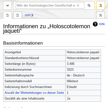
mehr
Hilfe
Informationen zu „Holoscotolemon
jaqueti“
Zur
Zur
Basisinformationen
Navigation
Suche
springen
springen
Anzeigetitel
Holoscotolemon jaqueti
Standardsortierschlüssel
Holoscotolemon jaqueti
Seitenlänge (in Bytes)
3.495
Seitenkennnummer
3323
Seiteninhaltssprache
de - Deutsch
Seiteninhaltsmodell
Wikitext
Indizierung durch Suchmaschinen
Erlaubt
Anzahl der Weiterleitungen zu dieser Seite
1
Gezählt als eine Inhaltsseite
Ja