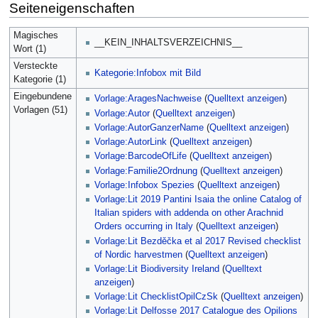
Seiteneigenschaften
Magisches
__KEIN_INHALTSVERZEICHNIS__
Wort (1)
Versteckte
Kategorie:Infobox mit Bild
Kategorie (1)
Eingebundene
Vorlage:AragesNachweise
(
Quelltext anzeigen
)
Vorlagen (51)
Vorlage:Autor
(
Quelltext anzeigen
)
Vorlage:AutorGanzerName
(
Quelltext anzeigen
)
Vorlage:AutorLink
(
Quelltext anzeigen
)
Vorlage:BarcodeOfLife
(
Quelltext anzeigen
)
Vorlage:Familie2Ordnung
(
Quelltext anzeigen
)
Vorlage:Infobox Spezies
(
Quelltext anzeigen
)
Vorlage:Lit 2019 Pantini Isaia the online Catalog of
Italian spiders with addenda on other Arachnid
Orders occurring in Italy
(
Quelltext anzeigen
)
Vorlage:Lit Bezděčka et al 2017 Revised checklist
of Nordic harvestmen
(
Quelltext anzeigen
)
Vorlage:Lit Biodiversity Ireland
(
Quelltext
anzeigen
)
Vorlage:Lit ChecklistOpilCzSk
(
Quelltext anzeigen
)
Vorlage:Lit Delfosse 2017 Catalogue des Opilions