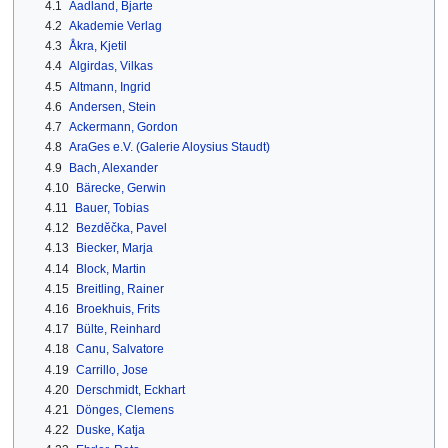
4.1
Aadland, Bjarte
4.2
Akademie Verlag
4.3
Åkra, Kjetil
4.4
Algirdas, Vilkas
4.5
Altmann, Ingrid
4.6
Andersen, Stein
4.7
Ackermann, Gordon
4.8
AraGes e.V. (Galerie Aloysius Staudt)
4.9
Bach, Alexander
4.10
Bärecke, Gerwin
4.11
Bauer, Tobias
4.12
Bezdĕčka, Pavel
4.13
Biecker, Marja
4.14
Block, Martin
4.15
Breitling, Rainer
4.16
Broekhuis, Frits
4.17
Bülte, Reinhard
4.18
Canu, Salvatore
4.19
Carrillo, Jose
4.20
Derschmidt, Eckhart
4.21
Dönges, Clemens
4.22
Duske, Katja