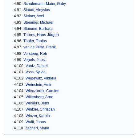
4.90
Schulemann-Maier, Gaby
4.91
Staudt, Aloysius
4.92
Steiner, Axel
4.93
Stemmer, Michael
4.94
Stumme, Barbara
4.95
Thorns, Hans-Jürgen
4.96
Töpfer, Tobias
4.97
van de Putte, Frank
4.98
Versteeg, Rob
4.99
Vogels, Joost
4.100
Vontz, Daniel
4.101
Voss, Sylvia
4.102
Wegewitz, Viktoria
4.103
Weinstein, Amir
4.104
Wieczorrek, Carsten
4.105
Willenberg, Arne
4.106
Wilmers, Jens
4.107
Winkler, Christian
4.108
Winzer, Karola
4.109
Wolff, Jonas
4.110
Zacherl, Maria