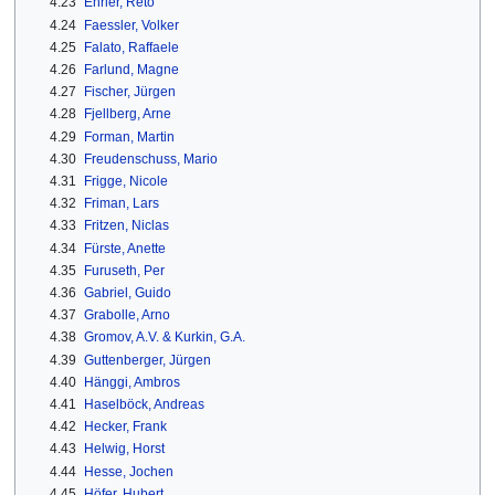
4.23
Ehrler, Reto
4.24
Faessler, Volker
4.25
Falato, Raffaele
4.26
Farlund, Magne
4.27
Fischer, Jürgen
4.28
Fjellberg, Arne
4.29
Forman, Martin
4.30
Freudenschuss, Mario
4.31
Frigge, Nicole
4.32
Friman, Lars
4.33
Fritzen, Niclas
4.34
Fürste, Anette
4.35
Furuseth, Per
4.36
Gabriel, Guido
4.37
Grabolle, Arno
4.38
Gromov, A.V. & Kurkin, G.A.
4.39
Guttenberger, Jürgen
4.40
Hänggi, Ambros
4.41
Haselböck, Andreas
4.42
Hecker, Frank
4.43
Helwig, Horst
4.44
Hesse, Jochen
4.45
Höfer, Hubert