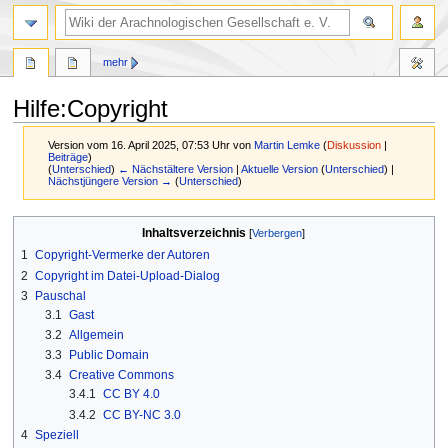
mehr
Hilfe
:
Copyright
Version vom 16. April 2025, 07:53 Uhr von
Martin Lemke
(
Diskussion
|
Beiträge
)
(
Unterschied
)
← Nächstältere Version
|
Aktuelle Version
(
Unterschied
) |
Nächstjüngere Version →
(
Unterschied
)
Zur
Zur
Inhaltsverzeichnis
Navigation
Suche
1
Copyright-Vermerke der Autoren
springen
springen
2
Copyright im Datei-Upload-Dialog
3
Pauschal
3.1
Gast
3.2
Allgemein
3.3
Public Domain
3.4
Creative Commons
3.4.1
CC BY 4.0
3.4.2
CC BY-NC 3.0
4
Speziell