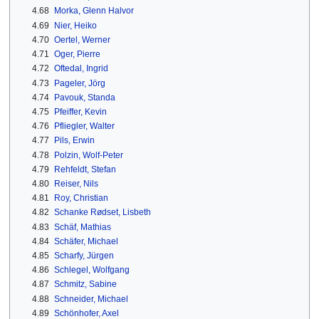
4.68
Morka, Glenn Halvor
4.69
Nier, Heiko
4.70
Oertel, Werner
4.71
Oger, Pierre
4.72
Oftedal, Ingrid
4.73
Pageler, Jörg
4.74
Pavouk, Standa
4.75
Pfeiffer, Kevin
4.76
Pfliegler, Walter
4.77
Pils, Erwin
4.78
Polzin, Wolf-Peter
4.79
Rehfeldt, Stefan
4.80
Reiser, Nils
4.81
Roy, Christian
4.82
Schanke Rødset, Lisbeth
4.83
Schäf, Mathias
4.84
Schäfer, Michael
4.85
Scharfy, Jürgen
4.86
Schlegel, Wolfgang
4.87
Schmitz, Sabine
4.88
Schneider, Michael
4.89
Schönhofer, Axel