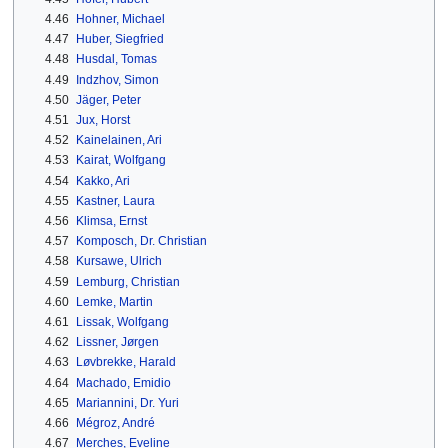
4.46
Hohner, Michael
4.47
Huber, Siegfried
4.48
Husdal, Tomas
4.49
Indzhov, Simon
4.50
Jäger, Peter
4.51
Jux, Horst
4.52
Kainelainen, Ari
4.53
Kairat, Wolfgang
4.54
Kakko, Ari
4.55
Kastner, Laura
4.56
Klimsa, Ernst
4.57
Komposch, Dr. Christian
4.58
Kursawe, Ulrich
4.59
Lemburg, Christian
4.60
Lemke, Martin
4.61
Lissak, Wolfgang
4.62
Lissner, Jørgen
4.63
Løvbrekke, Harald
4.64
Machado, Emidio
4.65
Mariannini, Dr. Yuri
4.66
Mégroz, André
4.67
Merches, Eveline