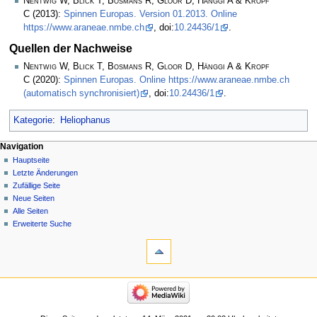
Nentwig W, Blick T, Bosmans R, Gloor D, Hänggi A & Kropf
C
(2013):
Spinnen Europas. Version 01.2013. Online
https://www.araneae.nmbe.ch
, doi:
10.24436/1
.
Quellen der Nachweise
Nentwig W, Blick T, Bosmans R, Gloor D, Hänggi A & Kropf
C
(2020):
Spinnen Europas. Online https://www.araneae.nmbe.ch
(automatisch synchronisiert)
, doi:
10.24436/1
.
Kategorie
:
Heliophanus
Navigation
Hauptseite
Letzte Änderungen
Zufällige Seite
Neue Seiten
Alle Seiten
Erweiterte Suche