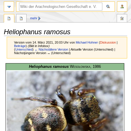
mehr
Heliophanus ramosus
Version vom 14. März 2021, 20:03 Uhr von
Michael Hohner
(
Diskussion
|
Beiträge
)
(Bild in Infobox)
(
Unterschied
)
← Nächstältere Version
| Aktuelle Version (Unterschied) |
Nächstjüngere Version → (Unterschied)
Zur
Zur
Heliophanus ramosus
Wesołowska
, 1986
Navigation
Suche
springen
springen