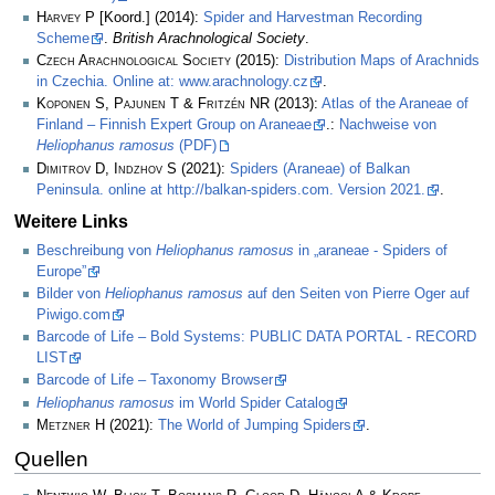
Harvey P
[Koord.] (2014):
Spider and Harvestman Recording
Scheme
.
British Arachnological Society
.
Czech Arachnological Society
(2015):
Distribution Maps of Arachnids
in Czechia. Online at: www.arachnology.cz
.
Koponen S, Pajunen T & Fritzén NR
(2013):
Atlas of the Araneae of
Finland – Finnish Expert Group on Araneae
.:
Nachweise von
Heliophanus ramosus
(PDF)
Dimitrov D, Indzhov S
(2021):
Spiders (Araneae) of Balkan
Peninsula. online at http://balkan-spiders.com. Version 2021.
.
Weitere Links
Beschreibung von
Heliophanus ramosus
in „araneae - Spiders of
Europe”
Bilder von
Heliophanus ramosus
auf den Seiten von Pierre Oger auf
Piwigo.com
Barcode of Life – Bold Systems: PUBLIC DATA PORTAL - RECORD
LIST
Barcode of Life – Taxonomy Browser
Heliophanus ramosus
im World Spider Catalog
Metzner H
(2021):
The World of Jumping Spiders
.
Quellen