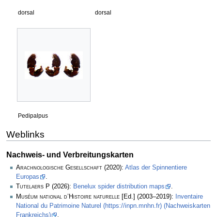
dorsal
dorsal
Pedipalpus
Weblinks
Nachweis- und Verbreitungskarten
Arachnologische Gesellschaft
(2020):
Atlas der Spinnentiere
Europas
.
Tutelaers P
(2026):
Benelux spider distribution maps
.
Muséum national d’Histoire naturelle
[Ed.] (2003–2019):
Inventaire
National du Patrimoine Naturel (https://inpn.mnhn.fr) (Nachweiskarten
Frankreichs)
.