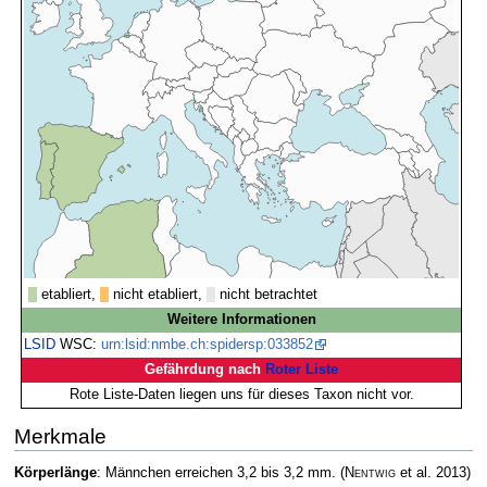
etabliert,
nicht etabliert,
nicht betrachtet
Weitere Informationen
LSID
WSC:
urn:lsid:nmbe.ch:spidersp:033852
Gefährdung nach
Roter Liste
Rote Liste-Daten liegen uns für dieses Taxon nicht vor.
Merkmale
Körperlänge
: Männchen erreichen 3,2 bis 3,2 mm.
(
Nentwig
et al. 2013)