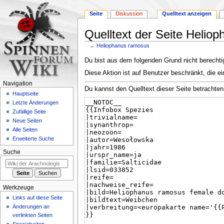
Seite
Diskussion
Quelltext anzeigen
Quelltext der Seite Helio
←
Heliophanus ramosus
Zur
Zur
Du bist aus dem folgenden Grund nicht berechtig
Navigation
Suche
Diese Aktion ist auf Benutzer beschränkt, die ei
springen
springen
Navigation
Du kannst den Quelltext dieser Seite betrachten
Hauptseite
Letzte Änderungen
Zufällige Seite
Neue Seiten
Alle Seiten
Erweiterte Suche
Suche
Werkzeuge
Links auf diese Seite
Änderungen an
verlinkten Seiten