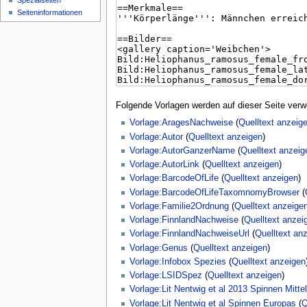
Spezialseiten
Seiten­­informationen
Folgende Vorlagen werden auf dieser Seite verw
Vorlage:AragesNachweise
(
Quelltext anzeig
Vorlage:Autor
(
Quelltext anzeigen
)
Vorlage:AutorGanzerName
(
Quelltext anzeig
Vorlage:AutorLink
(
Quelltext anzeigen
)
Vorlage:BarcodeOfLife
(
Quelltext anzeigen
)
Vorlage:BarcodeOfLifeTaxomnomyBrowser
(
Vorlage:Familie2Ordnung
(
Quelltext anzeige
Vorlage:FinnlandNachweise
(
Quelltext anzei
Vorlage:FinnlandNachweiseUrl
(
Quelltext an
Vorlage:Genus
(
Quelltext anzeigen
)
Vorlage:Infobox Spezies
(
Quelltext anzeigen
Vorlage:LSIDSpez
(
Quelltext anzeigen
)
Vorlage:Lit Nentwig et al 2013 Spinnen Mitte
Vorlage:Lit Nentwig et al Spinnen Europas
(
Q