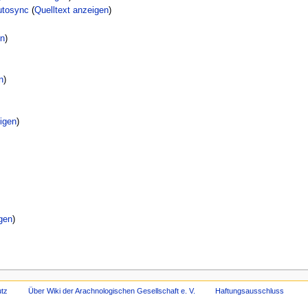
utosync
(
Quelltext anzeigen
)
en
)
n
)
igen
)
gen
)
tz
Über Wiki der Arachnologischen Gesellschaft e. V.
Haftungsausschluss