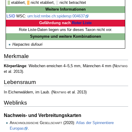
etabliert,
nicht etabliert,
nicht betrachtet
Weitere Informationen
LSID
WSC:
urn:lsid:nmbe.ch:spidersp:004637
Gefährdung nach
Roter Liste
Rote Liste-Daten liegen uns für dieses Taxon nicht vor.
Synonyme und weitere Kombinationen
Harpactes dufouri
Merkmale
Körperlänge
: Weibchen erreichen 4–5,5 mm, Männchen 4 mm
(
Nentwig
et al. 2013)
.
Lebensraum
In Eichenwäldern, im Laub.
(
Nentwig
et al. 2013)
Weblinks
Nachweis- und Verbreitungskarten
Arachnologische Gesellschaft
(2020):
Atlas der Spinnentiere
Europas
.