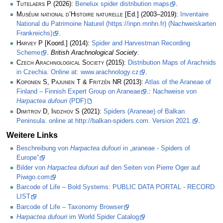
Tutelaers P
(2026):
Benelux spider distribution maps
.
Muséum national d’Histoire naturelle
[Ed.] (2003–2019):
Inventaire
National du Patrimoine Naturel (https://inpn.mnhn.fr) (Nachweiskarten
Frankreichs)
.
Harvey P
[Koord.] (2014):
Spider and Harvestman Recording
Scheme
.
British Arachnological Society
.
Czech Arachnological Society
(2015):
Distribution Maps of Arachnids
in Czechia. Online at: www.arachnology.cz
.
Koponen S, Pajunen T & Fritzén NR
(2013):
Atlas of the Araneae of
Finland – Finnish Expert Group on Araneae
.:
Nachweise von
Harpactea dufouri
(PDF)
Dimitrov D, Indzhov S
(2021):
Spiders (Araneae) of Balkan
Peninsula. online at http://balkan-spiders.com. Version 2021.
.
Weitere Links
Beschreibung von
Harpactea dufouri
in „araneae - Spiders of
Europe”
Bilder von
Harpactea dufouri
auf den Seiten von Pierre Oger auf
Piwigo.com
Barcode of Life – Bold Systems: PUBLIC DATA PORTAL - RECORD
LIST
Barcode of Life – Taxonomy Browser
Harpactea dufouri
im World Spider Catalog