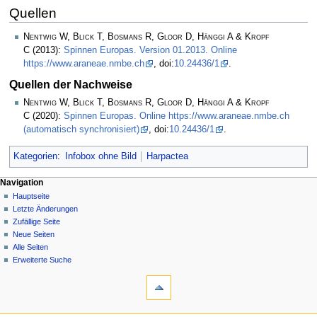
Quellen
Nentwig W, Blick T, Bosmans R, Gloor D, Hänggi A & Kropf
C
(2013):
Spinnen Europas. Version 01.2013. Online
https://www.araneae.nmbe.ch
, doi:
10.24436/1
.
Quellen der Nachweise
Nentwig W, Blick T, Bosmans R, Gloor D, Hänggi A & Kropf
C
(2020):
Spinnen Europas. Online https://www.araneae.nmbe.ch
(automatisch synchronisiert)
, doi:
10.24436/1
.
Kategorien
:
Infobox ohne Bild
Harpactea
Navigation
Hauptseite
Letzte Änderungen
Zufällige Seite
Neue Seiten
Alle Seiten
Erweiterte Suche