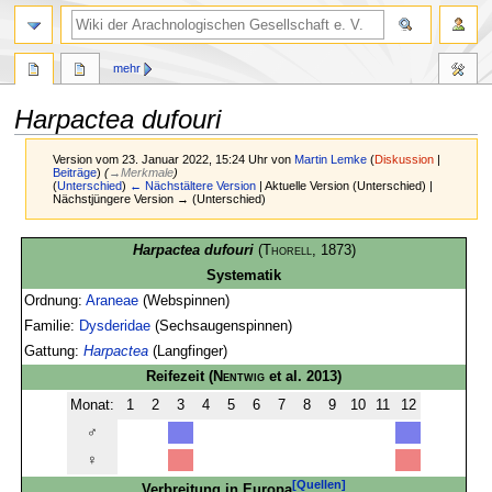
mehr
Harpactea dufouri
Version vom 23. Januar 2022, 15:24 Uhr von
Martin Lemke
(
Diskussion
|
Beiträge
)
(
→
Merkmale
)
(
Unterschied
)
← Nächstältere Version
| Aktuelle Version (Unterschied) |
Nächstjüngere Version → (Unterschied)
Zur
Zur
Harpactea dufouri
(
Thorell
, 1873)
Navigation
Suche
Systematik
springen
springen
Ordnung:
Araneae
(Webspinnen)
Familie:
Dysderidae
(Sechsaugenspinnen)
Gattung:
Harpactea
(Langfinger)
Reifezeit
(
Nentwig
et al. 2013)
Monat:
1
2
3
4
5
6
7
8
9
10
11
12
♂
♀
[Quellen]
Verbreitung in Europa