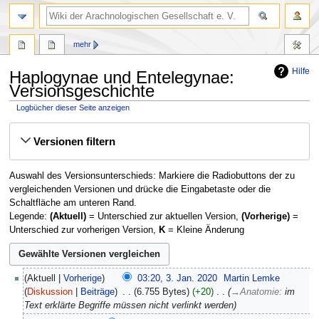
mehr
Hilfe
Haplogynae und Entelegynae:
Versionsgeschichte
Logbücher dieser Seite anzeigen
Zur
Zur
Versionen filtern
Navigation
Suche
springen
springen
Auswahl des Versionsunterschieds: Markiere die Radiobuttons der zu
vergleichenden Versionen und drücke die Eingabetaste oder die
Schaltfläche am unteren Rand.
Legende:
(Aktuell)
= Unterschied zur aktuellen Version,
(Vorherige)
=
Unterschied zur vorherigen Version,
K
= Kleine Änderung
3.
Aktuell
Vorherige
03:20, 3. Jan. 2020
‎
Martin Lemke
Januar
Diskussion
Beiträge
‎
6.755 Bytes
+20
‎
→
Anatomie
:
im
2020
Text erklärte Begriffe müssen nicht verlinkt werden