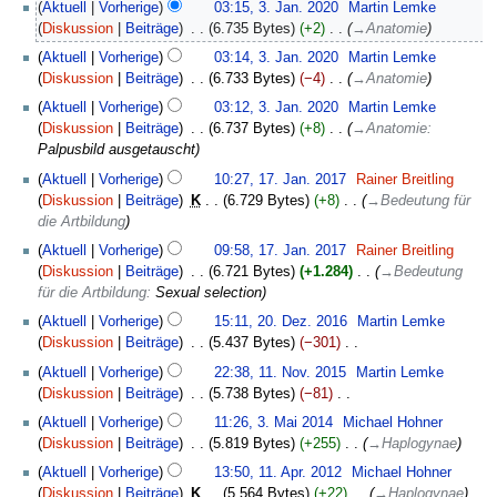
Aktuell
Vorherige
03:15, 3. Jan. 2020
‎
Martin Lemke
Diskussion
Beiträge
‎
6.735 Bytes
+2
‎
→
Anatomie
Aktuell
Vorherige
03:14, 3. Jan. 2020
‎
Martin Lemke
Diskussion
Beiträge
‎
6.733 Bytes
−4
‎
→
Anatomie
Aktuell
Vorherige
03:12, 3. Jan. 2020
‎
Martin Lemke
Diskussion
Beiträge
‎
6.737 Bytes
+8
‎
→
Anatomie
:
Palpusbild ausgetauscht
17.
Aktuell
Vorherige
10:27, 17. Jan. 2017
‎
Rainer Breitling
Januar
Diskussion
Beiträge
‎
K
6.729 Bytes
+8
‎
→
Bedeutung für
2017
die Artbildung
Aktuell
Vorherige
09:58, 17. Jan. 2017
‎
Rainer Breitling
Diskussion
Beiträge
‎
6.721 Bytes
+1.284
‎
→
Bedeutung
für die Artbildung
:
Sexual selection
20.
Aktuell
Vorherige
15:11, 20. Dez. 2016
‎
Martin Lemke
Dezember
Diskussion
Beiträge
‎
5.437 Bytes
−301
‎
2016
K
11.
Aktuell
Vorherige
22:38, 11. Nov. 2015
‎
Martin Lemke
e
November
Diskussion
Beiträge
‎
5.738 Bytes
−81
‎
i
2015
K
3.
Aktuell
Vorherige
11:26, 3. Mai 2014
‎
Michael Hohner
n
e
Mai
Diskussion
Beiträge
‎
5.819 Bytes
+255
‎
→
Haplogynae
e
i
2014
11.
B
Aktuell
Vorherige
13:50, 11. Apr. 2012
‎
Michael Hohner
n
April
e
Diskussion
Beiträge
‎
K
5.564 Bytes
+22
‎
→
Haplogynae