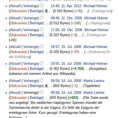
e
2012
a
B
Aktuell
Vorherige
13:49, 11. Apr. 2012
‎
Michael Hohner
r
e
Diskussion
Beiträge
‎
K
5.542 Bytes
+30
‎
→
Entelegynae
b
a
11.
Aktuell
Vorherige
09:49, 11. Okt. 2008
‎
Michael Hohner
e
r
Oktober
Diskussion
Beiträge
‎
5.512 Bytes
+190
‎
→
Haplogynae
i
b
2008
10.
t
Aktuell
Vorherige
17:00, 10. Okt. 2008
‎
Michael Hohner
e
Oktober
u
Diskussion
Beiträge
‎
5.322 Bytes
−3
‎
→
Entelegynae
:
i
2008
n
Link
t
g
15.
u
Aktuell
Vorherige
19:57, 15. Jul. 2008
‎
Michael Hohner
s
Juli
n
Diskussion
Beiträge
‎
5.325 Bytes
−37
‎
→
Bedeutung für
z
2008
g
die Artbildung
u
s
s
Aktuell
Vorherige
19:55, 15. Jul. 2008
‎
Michael Hohner
z
a
Diskussion
Beiträge
‎
5.362 Bytes
+4.760
‎
Ausgebaut,
u
m
teilweise mit meinem Artikel aus Wikipedia
s
m
14.
a
Aktuell
Vorherige
09:59, 14. Jul. 2008
‎
Martin Lemke
e
Juli
m
Diskussion
Beiträge
‎
K
602 Bytes
−1
‎
Tippfehler
n
2008
m
Aktuell
Vorherige
09:59, 14. Jul. 2008
‎
Martin Lemke
f
e
Diskussion
Beiträge
‎
603 Bytes
+603
‎
Die Seite wurde
a
n
neu angelegt: Bei weiblichen haplogynen Spinnen mündet die
s
f
Samentasche direkt in die Vagina. Es fehlt die Epigyne der
s
a
entelegynen Arten. Kurz gesagt: Entelegynae haben eine
u
s
Epigyne,...