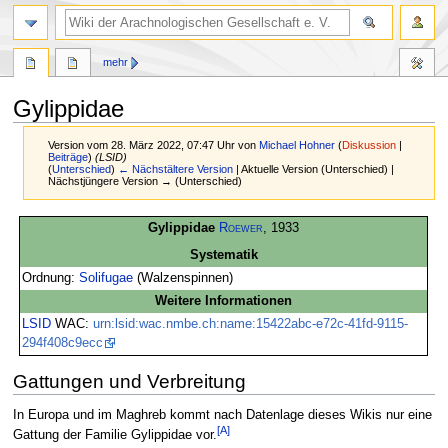
mehr
Gylippidae
Version vom 28. März 2022, 07:47 Uhr von
Michael Hohner
(
Diskussion
|
Beiträge
)
(LSID)
(
Unterschied
)
← Nächstältere Version
| Aktuelle Version (Unterschied) |
Nächstjüngere Version → (Unterschied)
Zur
Zur
Gylippidae
Roewer
, 1933
Navigation
Suche
Systematik
springen
springen
Ordnung:
Solifugae
(Walzenspinnen)
Weitere Informationen
LSID
WAC:
urn:lsid:wac.nmbe.ch:name:15422abc-e72c-41fd-9115-
294f408c9ecc
Gattungen und Verbreitung
In Europa und im Maghreb kommt nach Datenlage dieses Wikis nur eine
[A]
Gattung der Familie Gylippidae vor.