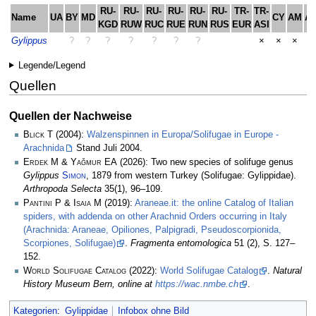
RU-
RU-
RU-
RU-
RU-
RU-
TR-
TR-
Name
UA
BY
MD
CY
AM
A
KGD
RUW
RUC
RUE
RUN
RUS
EUR
ASI
Gylippus
?
?
?
?
?
?
?
×
×
×
×
Legende/Legend
Quellen
Quellen der Nachweise
Blick T
(2004):
Walzenspinnen in Europa/Solifugae in Europe -
Arachnida
Stand Juli 2004.
Erdek M & Yağmur EA
(2026): Two new species of solifuge genus
Gylippus
Simon
, 1879 from western Turkey (Solifugae: Gylippidae).
Arthropoda Selecta
35(1), 96–109.
Pantini P & Isaia M
(2019):
Araneae.it: the online Catalog of Italian
spiders, with addenda on other Arachnid Orders occurring in Italy
(Arachnida: Araneae, Opiliones, Palpigradi, Pseudoscorpionida,
Scorpiones, Solifugae)
.
Fragmenta entomologica
51 (2), S. 127–
152.
World Solifugae Catalog
(2022):
World Solifugae Catalog
.
Natural
History Museum Bern, online at
https://wac.nmbe.ch
.
Kategorien
:
Gylippidae
Infobox ohne Bild