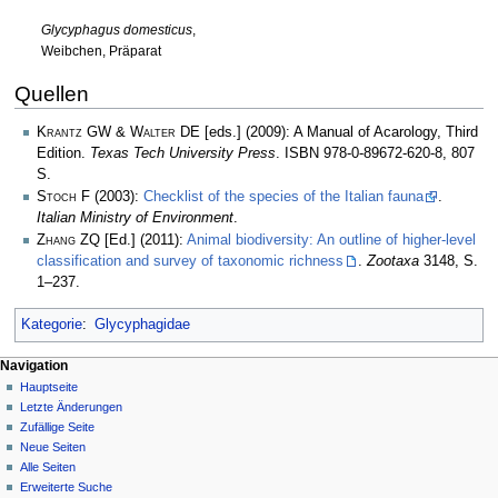
Glycyphagus domesticus
,
Weibchen, Präparat
Quellen
Krantz GW & Walter DE
[eds.] (2009): A Manual of Acarology, Third
Edition.
Texas Tech University Press
. ISBN 978-0-89672-620-8, 807
S.
Stoch F
(2003):
Checklist of the species of the Italian fauna
.
Italian Ministry of Environment
.
Zhang ZQ
[Ed.] (2011):
Animal biodiversity: An outline of higher-level
classification and survey of taxonomic richness
.
Zootaxa
3148, S.
1–237.
Kategorie
:
Glycyphagidae
Navigation
Hauptseite
Letzte Änderungen
Zufällige Seite
Neue Seiten
Alle Seiten
Erweiterte Suche