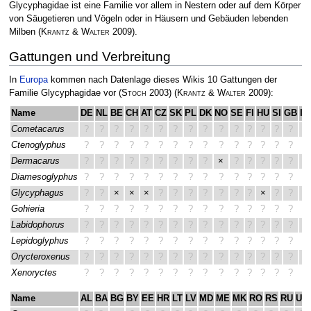
Glycyphagidae ist eine Familie vor allem in Nestern oder auf dem Körper
von Säugetieren und Vögeln oder in Häusern und Gebäuden lebenden
Milben
(
Krantz & Walter
2009)
.
Gattungen und Verbreitung
In
Europa
kommen nach Datenlage dieses Wikis 10 Gattungen der
Familie Glycyphagidae vor
(
Stoch
2003)
(
Krantz & Walter
2009)
:
Name
DE
NL
BE
CH
AT
CZ
SK
PL
DK
NO
SE
FI
HU
SI
GB
IE
Cometacarus
?
?
?
?
?
?
?
?
?
?
?
?
?
?
?
?
Ctenoglyphus
?
?
?
?
?
?
?
?
?
?
?
?
?
?
?
?
Dermacarus
?
?
?
?
?
?
?
?
?
×
?
?
?
?
?
?
Diamesoglyphus
?
?
?
?
?
?
?
?
?
?
?
?
?
?
?
?
Glycyphagus
?
?
×
×
×
?
?
?
?
?
?
?
×
?
?
?
Gohieria
?
?
?
?
?
?
?
?
?
?
?
?
?
?
?
?
Labidophorus
?
?
?
?
?
?
?
?
?
?
?
?
?
?
?
?
Lepidoglyphus
?
?
?
?
?
?
?
?
?
?
?
?
?
?
?
?
Orycteroxenus
?
?
?
?
?
?
?
?
?
?
?
?
?
?
?
?
Xenoryctes
?
?
?
?
?
?
?
?
?
?
?
?
?
?
?
?
Name
AL
BA
BG
BY
EE
HR
LT
LV
MD
ME
MK
RO
RS
RU
UA