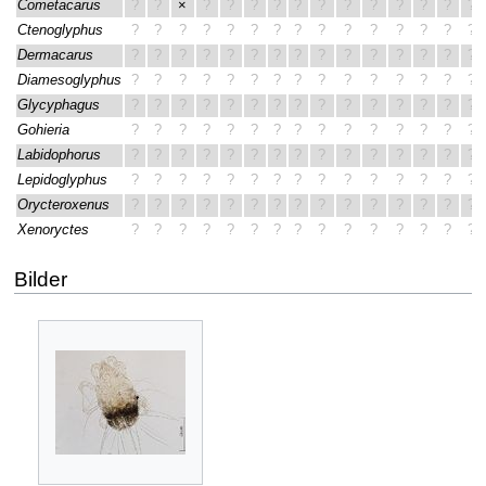
Cometacarus
?
?
×
?
?
?
?
?
?
?
?
?
?
?
?
Ctenoglyphus
?
?
?
?
?
?
?
?
?
?
?
?
?
?
?
Dermacarus
?
?
?
?
?
?
?
?
?
?
?
?
?
?
?
Diamesoglyphus
?
?
?
?
?
?
?
?
?
?
?
?
?
?
?
Glycyphagus
?
?
?
?
?
?
?
?
?
?
?
?
?
?
?
Gohieria
?
?
?
?
?
?
?
?
?
?
?
?
?
?
?
Labidophorus
?
?
?
?
?
?
?
?
?
?
?
?
?
?
?
Lepidoglyphus
?
?
?
?
?
?
?
?
?
?
?
?
?
?
?
Orycteroxenus
?
?
?
?
?
?
?
?
?
?
?
?
?
?
?
Xenoryctes
?
?
?
?
?
?
?
?
?
?
?
?
?
?
?
Bilder