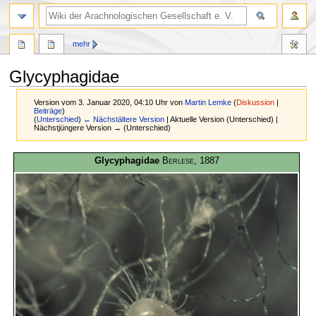
mehr
Glycyphagidae
Version vom 3. Januar 2020, 04:10 Uhr von
Martin Lemke
(
Diskussion
|
Beiträge
)
(
Unterschied
)
← Nächstältere Version
| Aktuelle Version (Unterschied) |
Nächstjüngere Version → (Unterschied)
Zur
Zur
Glycyphagidae
Berlese
, 1887
Navigation
Suche
springen
springen