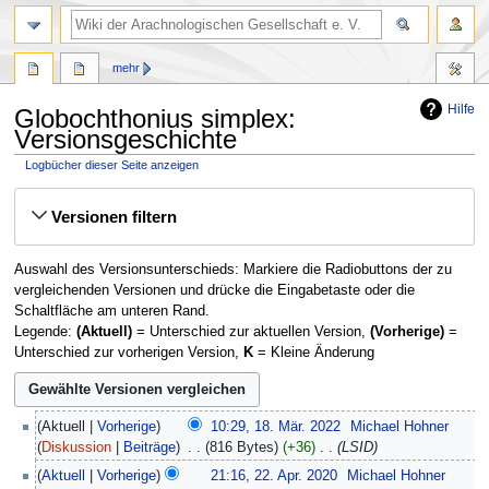
mehr
Hilfe
Globochthonius simplex:
Versionsgeschichte
Logbücher dieser Seite anzeigen
Zur
Zur
Versionen filtern
Navigation
Suche
springen
springen
Auswahl des Versionsunterschieds: Markiere die Radiobuttons der zu
vergleichenden Versionen und drücke die Eingabetaste oder die
Schaltfläche am unteren Rand.
Legende:
(Aktuell)
= Unterschied zur aktuellen Version,
(Vorherige)
=
Unterschied zur vorherigen Version,
K
= Kleine Änderung
18.
Aktuell
Vorherige
10:29, 18. Mär. 2022
‎
Michael Hohner
März
Diskussion
Beiträge
‎
816 Bytes
+36
‎
LSID
2022
22.
Aktuell
Vorherige
21:16, 22. Apr. 2020
‎
Michael Hohner