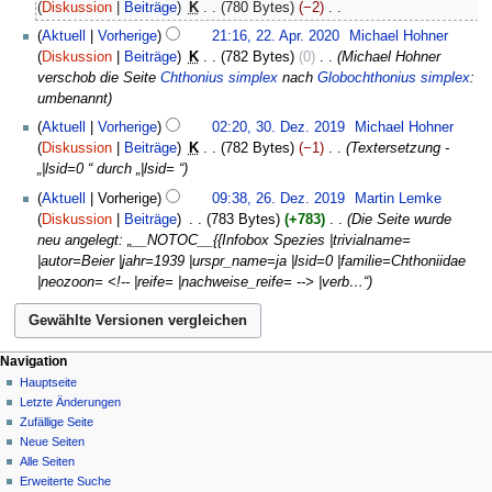
April
Diskussion
Beiträge
‎
K
780 Bytes
−2
‎
2020
K
Aktuell
Vorherige
21:16, 22. Apr. 2020
‎
Michael Hohner
e
Diskussion
Beiträge
‎
K
782 Bytes
0
‎
Michael Hohner
i
verschob die Seite
Chthonius simplex
nach
Globochthonius simplex
:
n
umbenannt
e
30.
Aktuell
Vorherige
02:20, 30. Dez. 2019
‎
Michael Hohner
B
Dezember
Diskussion
Beiträge
‎
K
782 Bytes
−1
‎
Textersetzung -
e
2019
„|lsid=0 “ durch „|lsid= “
a
26.
r
Aktuell
Vorherige
09:38, 26. Dez. 2019
‎
Martin Lemke
Dezember
b
Diskussion
Beiträge
‎
783 Bytes
+783
‎
Die Seite wurde
2019
e
neu angelegt: „__NOTOC__{{Infobox Spezies |trivialname=
i
|autor=Beier |jahr=1939 |urspr_name=ja |lsid=0 |familie=Chthoniidae
t
|neozoon= <!-- |reife= |nachweise_reife= --> |verb…“
u
n
g
s
Navigation
z
Hauptseite
Letzte Änderungen
u
Zufällige Seite
s
Neue Seiten
a
Alle Seiten
m
Erweiterte Suche
m