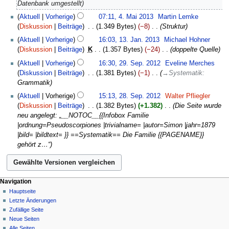
2013
Datenbank umgestellt
4.
Aktuell
Vorherige
07:11, 4. Mai 2013
‎
Martin Lemke
Mai
Diskussion
Beiträge
‎
1.349 Bytes
−8
‎
Struktur
2013
13.
Aktuell
Vorherige
16:03, 13. Jan. 2013
‎
Michael Hohner
Januar
Diskussion
Beiträge
‎
K
1.357 Bytes
−24
‎
doppelte Quelle
2013
29.
Aktuell
Vorherige
16:30, 29. Sep. 2012
‎
Eveline Merches
September
Diskussion
Beiträge
‎
1.381 Bytes
−1
‎
→
Systematik
:
2012
Grammatik
28.
Aktuell
Vorherige
15:13, 28. Sep. 2012
‎
Walter Pfliegler
September
Diskussion
Beiträge
‎
1.382 Bytes
+1.382
‎
Die Seite wurde
2012
neu angelegt: „__NOTOC__{{Infobox Familie
|ordnung=Pseudoscorpiones |trivialname= |autor=Simon |jahr=1879
|bild= |bildtext= }} ==Systematik== Die Familie {{PAGENAME}}
gehört z…“
Navigation
Hauptseite
Letzte Änderungen
Zufällige Seite
Neue Seiten
Alle Seiten