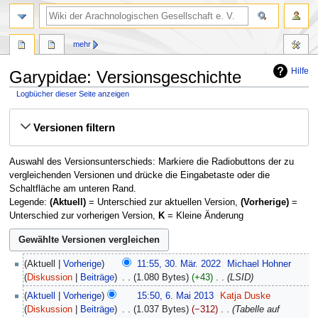
mehr
Hilfe
Garypidae: Versionsgeschichte
Logbücher dieser Seite anzeigen
Zur
Zur
Versionen filtern
Navigation
Suche
springen
springen
Auswahl des Versionsunterschieds: Markiere die Radiobuttons der zu
vergleichenden Versionen und drücke die Eingabetaste oder die
Schaltfläche am unteren Rand.
Legende:
(Aktuell)
= Unterschied zur aktuellen Version,
(Vorherige)
=
Unterschied zur vorherigen Version,
K
= Kleine Änderung
30.
Aktuell
Vorherige
11:55, 30. Mär. 2022
‎
Michael Hohner
März
Diskussion
Beiträge
‎
1.080 Bytes
+43
‎
LSID
2022
6.
Aktuell
Vorherige
15:50, 6. Mai 2013
‎
Katja Duske
Mai
Diskussion
Beiträge
‎
1.037 Bytes
−312
‎
Tabelle auf