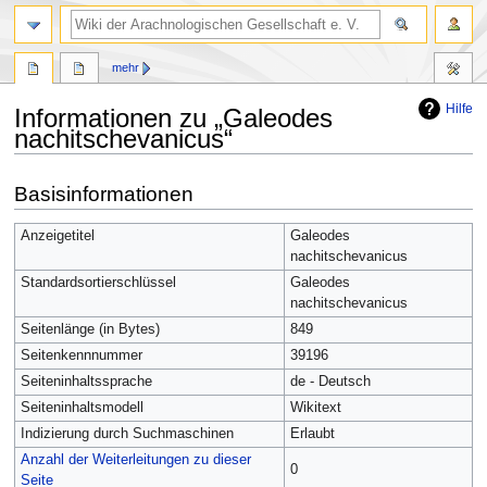
mehr
Hilfe
Informationen zu „Galeodes
nachitschevanicus“
Zur
Zur
Basisinformationen
Navigation
Suche
springen
springen
Anzeigetitel
Galeodes
nachitschevanicus
Standardsortierschlüssel
Galeodes
nachitschevanicus
Seitenlänge (in Bytes)
849
Seitenkennnummer
39196
Seiteninhaltssprache
de - Deutsch
Seiteninhaltsmodell
Wikitext
Indizierung durch Suchmaschinen
Erlaubt
Anzahl der Weiterleitungen zu dieser
0
Seite