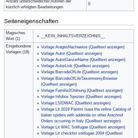
Anzahl unterschiedlicher Autoren der
0
kürzlich erfolgten Bearbeitungen
Seiteneigenschaften
Magisches
__KEIN_INHALTSVERZEICHNIS__
Wort (1)
Eingebundene
Vorlage:AragesNachweise
(
Quelltext anzeigen
)
Vorlagen (18)
Vorlage:Autor
(
Quelltext anzeigen
)
Vorlage:AutorGanzerName
(
Quelltext anzeigen
)
Vorlage:AutorLink
(
Quelltext anzeigen
)
Vorlage:BarcodeOfLife
(
Quelltext anzeigen
)
Vorlage:BarcodeOfLifeTaxomnomyBrowser
(
Quelltext anzeigen
)
Vorlage:Familie2Ordnung
(
Quelltext anzeigen
)
Vorlage:Infobox Spezies
(
Quelltext anzeigen
)
Vorlage:LSIDWAC
(
Quelltext anzeigen
)
Vorlage:Lit 2019 Pantini Isaia the online Catalog of
Italian spiders with addenda on other Arachnid
Orders occurring in Italy
(
Quelltext anzeigen
)
Vorlage:Lit WAC Solifugae
(
Quelltext anzeigen
)
Vorlage:Lit checklist solifugae 2004
(
Quelltext