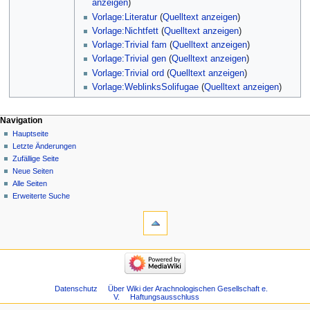
anzeigen
)
Vorlage:Literatur
(
Quelltext anzeigen
)
Vorlage:Nichtfett
(
Quelltext anzeigen
)
Vorlage:Trivial fam
(
Quelltext anzeigen
)
Vorlage:Trivial gen
(
Quelltext anzeigen
)
Vorlage:Trivial ord
(
Quelltext anzeigen
)
Vorlage:WeblinksSolifugae
(
Quelltext anzeigen
)
Navigation
Hauptseite
Letzte Änderungen
Zufällige Seite
Neue Seiten
Alle Seiten
Erweiterte Suche
Datenschutz
Über Wiki der Arachnologischen Gesellschaft e.
V.
Haftungsausschluss