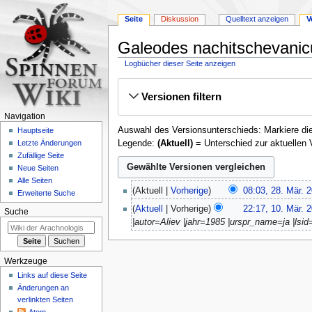
Seite
Diskussion
Quelltext anzeigen
V
Galeodes nachitschevanic
Logbücher dieser Seite anzeigen
Zur
Zur
Versionen filtern
Navigation
Suche
springen
springen
Navigation
Auswahl des Versionsunterschieds: Markiere die
Hauptseite
Legende:
(Aktuell)
= Unterschied zur aktuellen 
Letzte Änderungen
Zufällige Seite
Neue Seiten
Alle Seiten
28.
Aktuell
Vorherige
08:03, 28. Mär. 
Erweiterte Suche
März
10.
Aktuell
Vorherige
22:17, 10. Mär. 
2022
Suche
März
|autor=Aliev |jahr=1985 |urspr_name=ja |lsid=
2022
Werkzeuge
Links auf diese Seite
Änderungen an
verlinkten Seiten