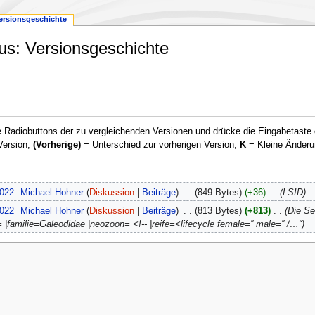
ersionsgeschichte
us: Versionsgeschichte
 Radiobuttons der zu vergleichenden Versionen und drücke die Eingabetaste 
Version,
(Vorherige)
= Unterschied zur vorherigen Version,
K
= Kleine Änderu
2022
‎
Michael Hohner
Diskussion
Beiträge
‎
849 Bytes
+36
‎
LSID
2022
‎
Michael Hohner
Diskussion
Beiträge
‎
813 Bytes
+813
‎
Die Se
 |familie=Galeodidae |neozoon= <!-- |reife=<lifecycle female='' male='' /…“