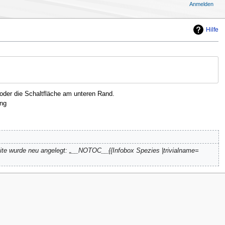
Anmelden
Hilfe
oder die Schaltfläche am unteren Rand.
ng
ite wurde neu angelegt: „__NOTOC__{{Infobox Spezies |trivialname=