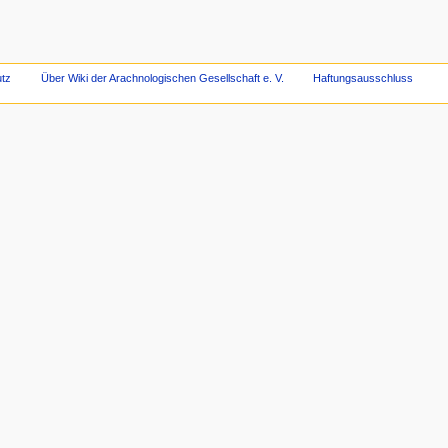
tz
Über Wiki der Arachnologischen Gesellschaft e. V.
Haftungsausschluss