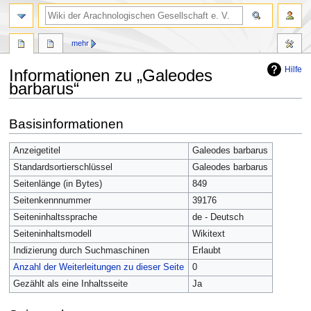
mehr
Hilfe
Informationen zu „Galeodes
barbarus“
Zur
Zur
Basisinformationen
Navigation
Suche
springen
springen
Anzeigetitel
Galeodes barbarus
Standardsortierschlüssel
Galeodes barbarus
Seitenlänge (in Bytes)
849
Seitenkennnummer
39176
Seiteninhaltssprache
de - Deutsch
Seiteninhaltsmodell
Wikitext
Indizierung durch Suchmaschinen
Erlaubt
Anzahl der Weiterleitungen zu dieser Seite
0
Gezählt als eine Inhaltsseite
Ja