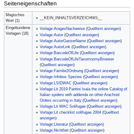
Seiteneigenschaften
Magisches
__KEIN_INHALTSVERZEICHNIS__
Wort (1)
Eingebundene
Vorlage:AragesNachweise
(
Quelltext anzeigen
)
Vorlagen (18)
Vorlage:Autor
(
Quelltext anzeigen
)
Vorlage:AutorGanzerName
(
Quelltext anzeigen
)
Vorlage:AutorLink
(
Quelltext anzeigen
)
Vorlage:BarcodeOfLife
(
Quelltext anzeigen
)
Vorlage:BarcodeOfLifeTaxomnomyBrowser
(
Quelltext anzeigen
)
Vorlage:Familie2Ordnung
(
Quelltext anzeigen
)
Vorlage:Infobox Spezies
(
Quelltext anzeigen
)
Vorlage:LSIDWAC
(
Quelltext anzeigen
)
Vorlage:Lit 2019 Pantini Isaia the online Catalog of
Italian spiders with addenda on other Arachnid
Orders occurring in Italy
(
Quelltext anzeigen
)
Vorlage:Lit WAC Solifugae
(
Quelltext anzeigen
)
Vorlage:Lit checklist solifugae 2004
(
Quelltext
anzeigen
)
Vorlage:Literatur
(
Quelltext anzeigen
)
Vorlage:Nichtfett
(
Quelltext anzeigen
)