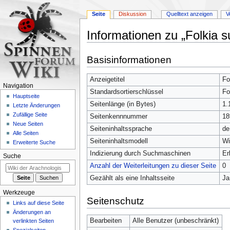
Seite
Diskussion
Quelltext anzeigen
V
Informationen zu „Folkia 
Zur
Zur
Basisinformationen
Navigation
Suche
springen
springen
Anzeigetitel
Fo
Navigation
Standardsortierschlüssel
Fo
Hauptseite
Seitenlänge (in Bytes)
1.
Letzte Änderungen
Zufällige Seite
Seitenkennnummer
18
Neue Seiten
Seiteninhaltssprache
de
Alle Seiten
Seiteninhaltsmodell
Wi
Erweiterte Suche
Indizierung durch Suchmaschinen
Er
Suche
Anzahl der Weiterleitungen zu dieser Seite
0
Gezählt als eine Inhaltsseite
Ja
Werkzeuge
Seitenschutz
Links auf diese Seite
Änderungen an
Bearbeiten
Alle Benutzer (unbeschränkt)
verlinkten Seiten