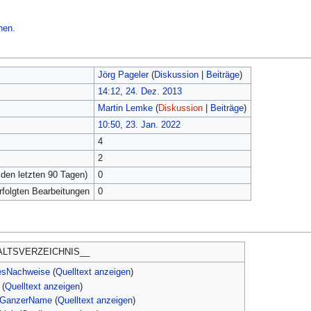
hen.
Jörg Pageler
(
Diskussion
|
Beiträge
)
14:12, 24. Dez. 2013
Martin Lemke
(
Diskussion
|
Beiträge
)
10:50, 23. Jan. 2022
4
2
 den letzten 90 Tagen)
0
erfolgten Bearbeitungen
0
ALTSVERZEICHNIS__
esNachweise
(
Quelltext anzeigen
)
(
Quelltext anzeigen
)
orGanzerName
(
Quelltext anzeigen
)