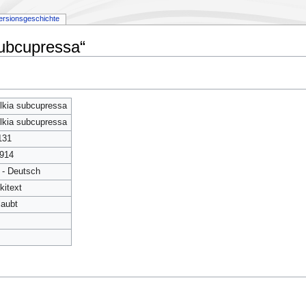
ersionsgeschichte
subcupressa“
lkia subcupressa
lkia subcupressa
131
914
 - Deutsch
kitext
laubt