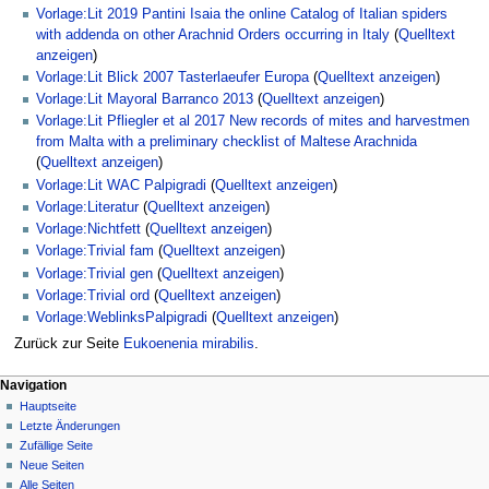
Vorlage:Lit 2019 Pantini Isaia the online Catalog of Italian spiders
with addenda on other Arachnid Orders occurring in Italy
(
Quelltext
anzeigen
)
Vorlage:Lit Blick 2007 Tasterlaeufer Europa
(
Quelltext anzeigen
)
Vorlage:Lit Mayoral Barranco 2013
(
Quelltext anzeigen
)
Vorlage:Lit Pfliegler et al 2017 New records of mites and harvestmen
from Malta with a preliminary checklist of Maltese Arachnida
(
Quelltext anzeigen
)
Vorlage:Lit WAC Palpigradi
(
Quelltext anzeigen
)
Vorlage:Literatur
(
Quelltext anzeigen
)
Vorlage:Nichtfett
(
Quelltext anzeigen
)
Vorlage:Trivial fam
(
Quelltext anzeigen
)
Vorlage:Trivial gen
(
Quelltext anzeigen
)
Vorlage:Trivial ord
(
Quelltext anzeigen
)
Vorlage:WeblinksPalpigradi
(
Quelltext anzeigen
)
Zurück zur Seite
Eukoenenia mirabilis
.
Navigation
Hauptseite
Letzte Änderungen
Zufällige Seite
Neue Seiten
Alle Seiten