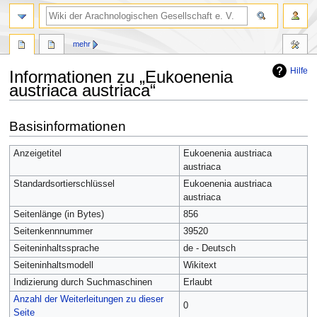
mehr
Hilfe
Informationen zu „Eukoenenia
austriaca austriaca“
Zur
Zur
Basisinformationen
Navigation
Suche
springen
springen
Anzeigetitel
Eukoenenia austriaca
austriaca
Standardsortierschlüssel
Eukoenenia austriaca
austriaca
Seitenlänge (in Bytes)
856
Seitenkennnummer
39520
Seiteninhaltssprache
de - Deutsch
Seiteninhaltsmodell
Wikitext
Indizierung durch Suchmaschinen
Erlaubt
Anzahl der Weiterleitungen zu dieser
0
Seite