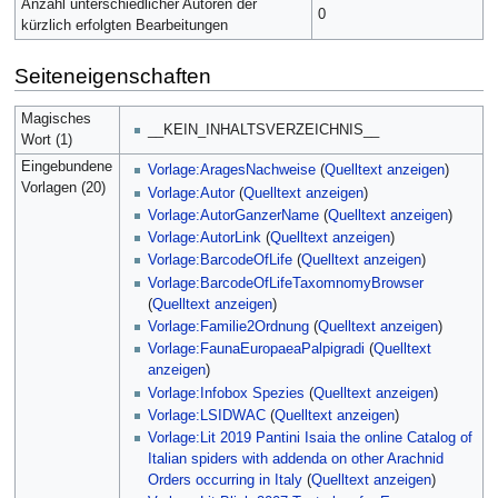
Anzahl unterschiedlicher Autoren der
0
kürzlich erfolgten Bearbeitungen
Seiteneigenschaften
Magisches
__KEIN_INHALTSVERZEICHNIS__
Wort (1)
Eingebundene
Vorlage:AragesNachweise
(
Quelltext anzeigen
)
Vorlagen (20)
Vorlage:Autor
(
Quelltext anzeigen
)
Vorlage:AutorGanzerName
(
Quelltext anzeigen
)
Vorlage:AutorLink
(
Quelltext anzeigen
)
Vorlage:BarcodeOfLife
(
Quelltext anzeigen
)
Vorlage:BarcodeOfLifeTaxomnomyBrowser
(
Quelltext anzeigen
)
Vorlage:Familie2Ordnung
(
Quelltext anzeigen
)
Vorlage:FaunaEuropaeaPalpigradi
(
Quelltext
anzeigen
)
Vorlage:Infobox Spezies
(
Quelltext anzeigen
)
Vorlage:LSIDWAC
(
Quelltext anzeigen
)
Vorlage:Lit 2019 Pantini Isaia the online Catalog of
Italian spiders with addenda on other Arachnid
Orders occurring in Italy
(
Quelltext anzeigen
)