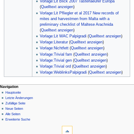
Vorlage:Lit Blick 2007 Tasterlaeufer Europa
(
Quelltext anzeigen
)
Vorlage:Lit Pfliegler et al 2017 New records of
mites and harvestmen from Malta with a
preliminary checklist of Maltese Arachnida
(
Quelltext anzeigen
)
Vorlage:Lit WAC Palpigradi
(
Quelltext anzeigen
)
Vorlage:Literatur
(
Quelltext anzeigen
)
Vorlage:Nichtfett
(
Quelltext anzeigen
)
Vorlage:Trivial fam
(
Quelltext anzeigen
)
Vorlage:Trivial gen
(
Quelltext anzeigen
)
Vorlage:Trivial ord
(
Quelltext anzeigen
)
Vorlage:WeblinksPalpigradi
(
Quelltext anzeigen
)
Navigation
Hauptseite
Letzte Änderungen
Zufällige Seite
Neue Seiten
Alle Seiten
Erweiterte Suche