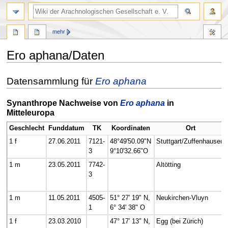
mehr
Ero aphana/Daten
Zur
Zur
Datensammlung für
Ero aphana
Navigation
Suche
springen
springen
Synanthrope Nachweise von
Ero aphana
in
Mitteleuropa
Geschlecht
Funddatum
TK
Koordinaten
Ort
1 f
27.06.2011
7121-
48°49'50.09"N
Stuttgart/Zuffenhausen
3
9°10'32.66"O
1 m
23.05.2011
7742-
Altötting
3
1 m
11.05.2011
4505-
51° 27' 19" N,
Neukirchen-Vluyn
1
6° 34' 38" O
1 f
23.03.2010
47° 17′ 13″ N,
Egg (bei Zürich)