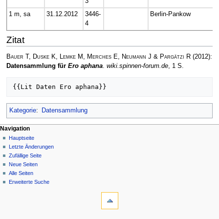
3
1 m, sa
31.12.2012
3446-
Berlin-Pankow
4
Zitat
Bauer T, Duske K, Lemke M, Merches E, Neumann J & Pargätzi R
(2012):
Datensammlung für
Ero aphana
.
wiki.spinnen-forum.de
, 1 S.
Kategorie
:
Datensammlung
Navigation
Hauptseite
Letzte Änderungen
Zufällige Seite
Neue Seiten
Alle Seiten
Erweiterte Suche