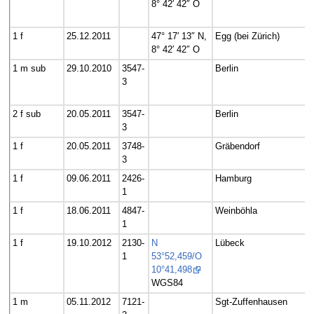
8° 42′ 42″ O
1 f
25.12.2011
47° 17′ 13″ N,
Egg (bei Zürich)
8° 42′ 42″ O
1 m sub
29.10.2010
3547-
Berlin
3
2 f sub
20.05.2011
3547-
Berlin
3
1 f
20.05.2011
3748-
Gräbendorf
3
1 f
09.06.2011
2426-
Hamburg
1
1 f
18.06.2011
4847-
Weinböhla
1
1 f
19.10.2012
2130-
N
Lübeck
1
53°52,459/O
10°41,498
WGS84
1 m
05.11.2012
7121-
Sgt-Zuffenhausen