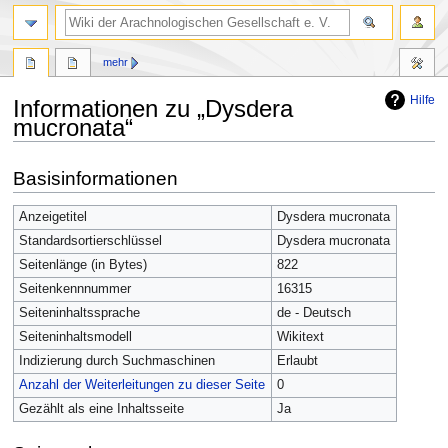
mehr
Hilfe
Informationen zu „Dysdera
mucronata“
Zur
Zur
Basisinformationen
Navigation
Suche
springen
springen
Anzeigetitel
Dysdera mucronata
Standardsortierschlüssel
Dysdera mucronata
Seitenlänge (in Bytes)
822
Seitenkennnummer
16315
Seiteninhaltssprache
de - Deutsch
Seiteninhaltsmodell
Wikitext
Indizierung durch Suchmaschinen
Erlaubt
Anzahl der Weiterleitungen zu dieser Seite
0
Gezählt als eine Inhaltsseite
Ja