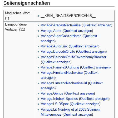
Seiteneigenschaften
Magisches Wort
__KEIN_INHALTSVERZEICHNIS__
(1)
Eingebundene
Vorlage:AragesNachweise
(
Quelltext anzeigen
)
Vorlagen (31)
Vorlage:Autor
(
Quelltext anzeigen
)
Vorlage:AutorGanzerName
(
Quelltext
anzeigen
)
Vorlage:AutorLink
(
Quelltext anzeigen
)
Vorlage:BarcodeOfLife
(
Quelltext anzeigen
)
Vorlage:BarcodeOfLifeTaxomnomyBrowser
(
Quelltext anzeigen
)
Vorlage:Familie2Ordnung
(
Quelltext anzeigen
)
Vorlage:FinnlandNachweise
(
Quelltext
anzeigen
)
Vorlage:FinnlandNachweiseUrl
(
Quelltext
anzeigen
)
Vorlage:Genus
(
Quelltext anzeigen
)
Vorlage:Infobox Spezies
(
Quelltext anzeigen
)
Vorlage:LSIDSpez
(
Quelltext anzeigen
)
Vorlage:Lit Nentwig et al 2003 Spinnen
Mitteleuropas
(
Quelltext anzeigen
)