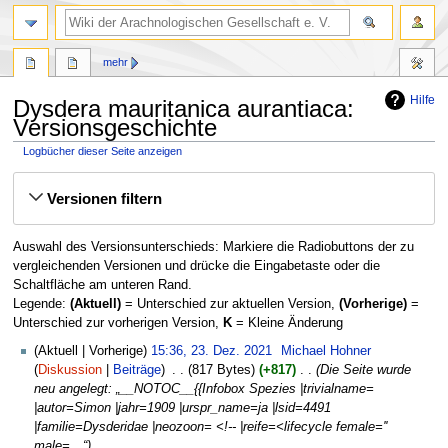
mehr
Hilfe
Dysdera mauritanica aurantiaca:
Versionsgeschichte
Logbücher dieser Seite anzeigen
Zur
Zur
Versionen filtern
Navigation
Suche
springen
springen
Auswahl des Versionsunterschieds: Markiere die Radiobuttons der zu
vergleichenden Versionen und drücke die Eingabetaste oder die
Schaltfläche am unteren Rand.
Legende:
(Aktuell)
= Unterschied zur aktuellen Version,
(Vorherige)
=
Unterschied zur vorherigen Version,
K
= Kleine Änderung
23.
Aktuell
Vorherige
15:36, 23. Dez. 2021
‎
Michael Hohner
Dezember
Diskussion
Beiträge
‎
817 Bytes
+817
‎
Die Seite wurde
2021
neu angelegt: „__NOTOC__{{Infobox Spezies |trivialname=
|autor=Simon |jahr=1909 |urspr_name=ja |lsid=4491
|familie=Dysderidae |neozoon= <!-- |reife=<lifecycle female=''
male=…“