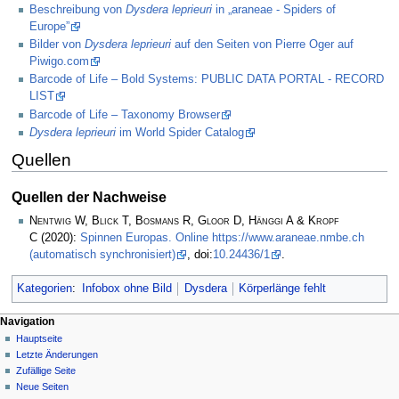
Beschreibung von
Dysdera leprieuri
in „araneae - Spiders of
Europe”
Bilder von
Dysdera leprieuri
auf den Seiten von Pierre Oger auf
Piwigo.com
Barcode of Life – Bold Systems: PUBLIC DATA PORTAL - RECORD
LIST
Barcode of Life – Taxonomy Browser
Dysdera leprieuri
im World Spider Catalog
Quellen
Quellen der Nachweise
Nentwig W, Blick T, Bosmans R, Gloor D, Hänggi A & Kropf
C
(2020):
Spinnen Europas. Online https://www.araneae.nmbe.ch
(automatisch synchronisiert)
, doi:
10.24436/1
.
Kategorien
:
Infobox ohne Bild
Dysdera
Körperlänge fehlt
Navigation
Hauptseite
Letzte Änderungen
Zufällige Seite
Neue Seiten