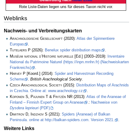
Rote Liste-Daten liegen uns für dieses Taxon nicht vor.
Weblinks
Nachweis- und Verbreitungskarten
Arachnologische Gesellschaft
(2020):
Atlas der Spinnentiere
Europas
.
Tutelaers P
(2026):
Benelux spider distribution maps
.
Muséum national d’Histoire naturelle
[Ed.] (2003–2019):
Inventaire
National du Patrimoine Naturel (https://inpn.mnhn.fr) (Nachweiskarten
Frankreichs)
.
Harvey P
[Koord.] (2014):
Spider and Harvestman Recording
Scheme
.
British Arachnological Society
.
Czech Arachnological Society
(2015):
Distribution Maps of Arachnids
in Czechia. Online at: www.arachnology.cz
.
Koponen S, Pajunen T & Fritzén NR
(2013):
Atlas of the Araneae of
Finland – Finnish Expert Group on Araneae
.:
Nachweise von
Dysdera leprieuri
(PDF)
Dimitrov D, Indzhov S
(2021):
Spiders (Araneae) of Balkan
Peninsula. online at http://balkan-spiders.com. Version 2021.
.
Weitere Links