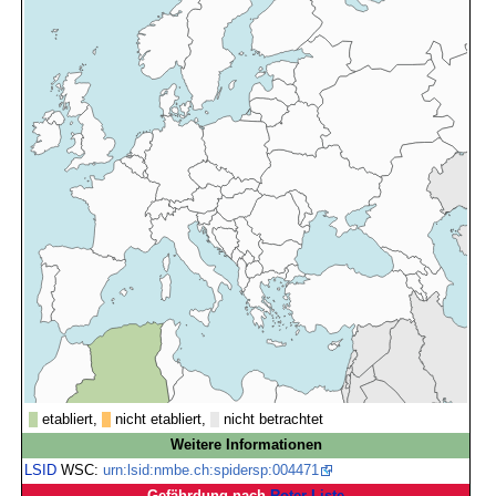
etabliert,
nicht etabliert,
nicht betrachtet
Weitere Informationen
LSID
WSC:
urn:lsid:nmbe.ch:spidersp:004471
Gefährdung nach
Roter Liste