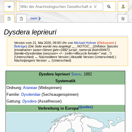
mehr
Dysdera leprieuri
Version vom 21. Mai 2020, 09:00 Uhr von
Michael Hohner
(
Diskussion
|
Beiträge
)
(Die Seite wurde neu angelegt: „__NOTOC__{{Infobox Spezies
|trivialname= |autor=Simon |jahr=1882 |urspr_name=ja |lsid=004471
|familie=Dysderidae |neozoon= <!-- |reife=<lifecycle female='' mal…“)
(Unterschied) ← Nächstältere Version | Aktuelle Version (Unterschied) |
Nächstjüngere Version → (Unterschied)
Zur
Zur
Dysdera leprieuri
Simon
, 1882
Navigation
Suche
Systematik
springen
springen
Ordnung:
Araneae
(Webspinnen)
Familie:
Dysderidae
(Sechsaugenspinnen)
Gattung:
Dysdera
(Asselfresser)
[Quellen]
Verbreitung in Europa