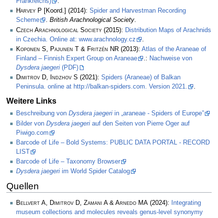
Frankreichs)
.
Harvey P
[Koord.] (2014):
Spider and Harvestman Recording
Scheme
.
British Arachnological Society
.
Czech Arachnological Society
(2015):
Distribution Maps of Arachnids
in Czechia. Online at: www.arachnology.cz
.
Koponen S, Pajunen T & Fritzén NR
(2013):
Atlas of the Araneae of
Finland – Finnish Expert Group on Araneae
.:
Nachweise von
Dysdera jaegeri
(PDF)
Dimitrov D, Indzhov S
(2021):
Spiders (Araneae) of Balkan
Peninsula. online at http://balkan-spiders.com. Version 2021.
.
Weitere Links
Beschreibung von
Dysdera jaegeri
in „araneae - Spiders of Europe”
Bilder von
Dysdera jaegeri
auf den Seiten von Pierre Oger auf
Piwigo.com
Barcode of Life – Bold Systems: PUBLIC DATA PORTAL - RECORD
LIST
Barcode of Life – Taxonomy Browser
Dysdera jaegeri
im World Spider Catalog
Quellen
Bellvert A, Dimitrov D, Zamani A & Arnedo MA
(2024):
Integrating
museum collections and molecules reveals genus-level synonymy