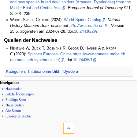
and new species in red devil spiders (Araneae, Dysderidae) from the
Middle East and Central Asia
.
European Journal of Taxonomy
921,
S. 201–235.
World Spider Catalog
(2024):
World Spider Catalog
.
Natural
History Museum Bern, online auf
http://wsc.nmbe.ch
, Version
25.5, abgerufen am 2024-07-28, doi:
10.24436/2
.
Quellen der Nachweise
Nentwig W, Blick T, Bosmans R, Gloor D, Hänggi A & Kropf
C
(2020):
Spinnen Europas. Online https://www.araneae.nmbe.ch
(automatisch synchronisiert)
, doi:
10.24436/1
.
Kategorien
:
Infobox ohne Bild
Dysdera
Navigation
Hauptseite
Letzte Änderungen
Zufällige Seite
Neue Seiten
Alle Seiten
Erweiterte Suche