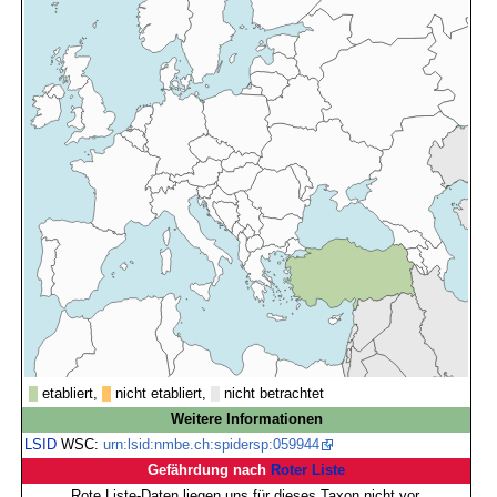
etabliert,
nicht etabliert,
nicht betrachtet
Weitere Informationen
LSID
WSC:
urn:lsid:nmbe.ch:spidersp:059944
Gefährdung nach
Roter Liste
Rote Liste-Daten liegen uns für dieses Taxon nicht vor.