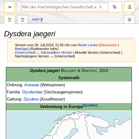
mehr
Dysdera jaegeri
Version vom 28. Juli 2024, 21:55 Uhr von
Martin Lemke
(
Diskussion
|
Beiträge
)
(Rudimenäre Infos)
(
Unterschied
)
← Nächstältere Version
| Aktuelle Version (Unterschied) |
Nächstjüngere Version → (Unterschied)
Zur
Zur
Dysdera jaegeri
Bellvert & Dimitrov
, 2024
Navigation
Suche
Systematik
springen
springen
Ordnung:
Araneae
(Webspinnen)
Familie:
Dysderidae
(Sechsaugenspinnen)
Gattung:
Dysdera
(Asselfresser)
[Quellen]
Verbreitung in Europa