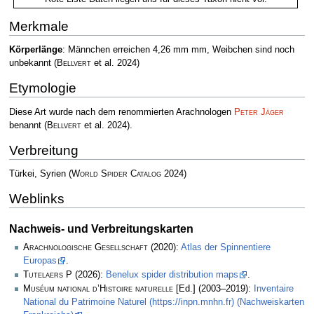
Merkmale
Körperlänge
: Männchen erreichen 4,26 mm mm, Weibchen sind noch
unbekannt
(
Bellvert
et al. 2024)
Etymologie
Diese Art wurde nach dem renommierten Arachnologen
Peter Jäger
benannt
(
Bellvert
et al. 2024)
.
Verbreitung
Türkei, Syrien
(
World Spider Catalog
2024)
Weblinks
Nachweis- und Verbreitungskarten
Arachnologische Gesellschaft
(2020):
Atlas der Spinnentiere
Europas
.
Tutelaers P
(2026):
Benelux spider distribution maps
.
Muséum national d’Histoire naturelle
[Ed.] (2003–2019):
Inventaire
National du Patrimoine Naturel (https://inpn.mnhn.fr) (Nachweiskarten