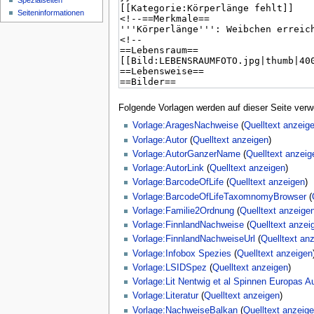
Spezialseiten
Seiten­­informationen
Folgende Vorlagen werden auf dieser Seite verw
Vorlage:AragesNachweise
(
Quelltext anzeig
Vorlage:Autor
(
Quelltext anzeigen
)
Vorlage:AutorGanzerName
(
Quelltext anzeig
Vorlage:AutorLink
(
Quelltext anzeigen
)
Vorlage:BarcodeOfLife
(
Quelltext anzeigen
)
Vorlage:BarcodeOfLifeTaxomnomyBrowser
(
Vorlage:Familie2Ordnung
(
Quelltext anzeige
Vorlage:FinnlandNachweise
(
Quelltext anzei
Vorlage:FinnlandNachweiseUrl
(
Quelltext an
Vorlage:Infobox Spezies
(
Quelltext anzeigen
Vorlage:LSIDSpez
(
Quelltext anzeigen
)
Vorlage:Lit Nentwig et al Spinnen Europas A
Vorlage:Literatur
(
Quelltext anzeigen
)
Vorlage:NachweiseBalkan
(
Quelltext anzeig