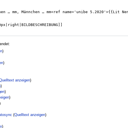
endet:
en
)
en
)
Quelltext anzeigen
)
n
)
gen
)
zeigen
)
)
utosync
(
Quelltext anzeigen
)
en
)