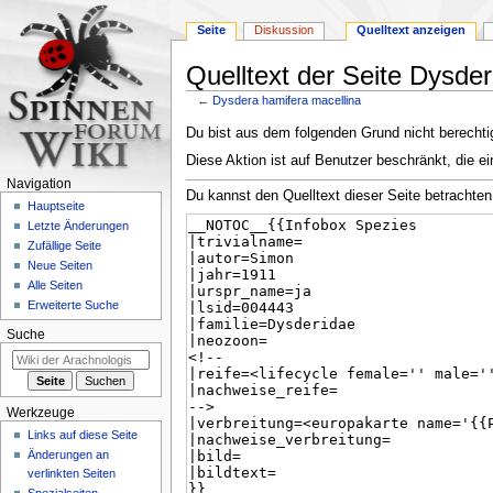
Seite
Diskussion
Quelltext anzeigen
Quelltext der Seite Dysde
←
Dysdera hamifera macellina
Zur
Zur
Du bist aus dem folgenden Grund nicht berechtig
Navigation
Suche
Diese Aktion ist auf Benutzer beschränkt, die ei
springen
springen
Navigation
Du kannst den Quelltext dieser Seite betrachten
Hauptseite
Letzte Änderungen
Zufällige Seite
Neue Seiten
Alle Seiten
Erweiterte Suche
Suche
Werkzeuge
Links auf diese Seite
Änderungen an
verlinkten Seiten