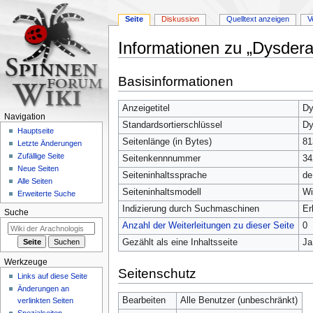
Seite
Diskussion
Quelltext anzeigen
V
Informationen zu „Dysdera
Zur
Zur
Basisinformationen
Navigation
Suche
springen
springen
Anzeigetitel
Dy
Navigation
Standardsortierschlüssel
Dy
Hauptseite
Seitenlänge (in Bytes)
81
Letzte Änderungen
Zufällige Seite
Seitenkennnummer
34
Neue Seiten
Seiteninhaltssprache
de
Alle Seiten
Seiteninhaltsmodell
Wi
Erweiterte Suche
Indizierung durch Suchmaschinen
Er
Suche
Anzahl der Weiterleitungen zu dieser Seite
0
Gezählt als eine Inhaltsseite
Ja
Werkzeuge
Seitenschutz
Links auf diese Seite
Änderungen an
Bearbeiten
Alle Benutzer (unbeschränkt)
verlinkten Seiten