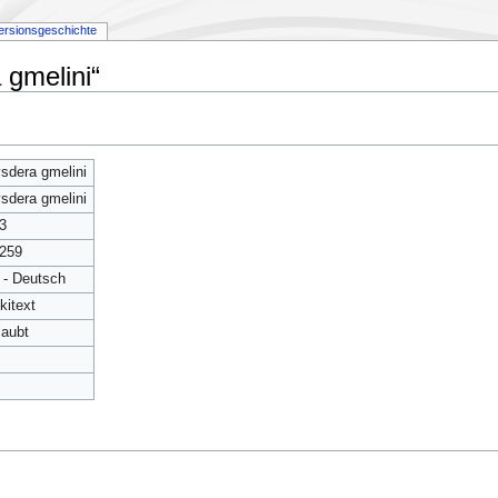
ersionsgeschichte
 gmelini“
sdera gmelini
sdera gmelini
3
259
 - Deutsch
kitext
laubt