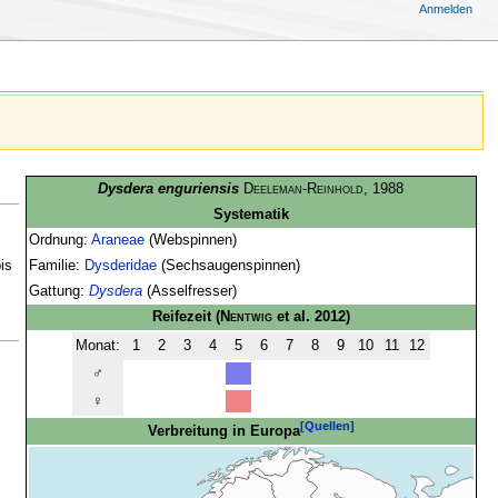
Anmelden
Dysdera enguriensis
Deeleman-Reinhold
, 1988
Systematik
Ordnung:
Araneae
(Webspinnen)
Familie:
Dysderidae
(Sechsaugenspinnen)
is
Gattung:
Dysdera
(Asselfresser)
Reifezeit
(
Nentwig
et al. 2012)
Monat:
1
2
3
4
5
6
7
8
9
10
11
12
♂
♀
[Quellen]
Verbreitung in Europa