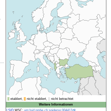
.
etabliert,
nicht etabliert,
nicht betrachtet
Weitere Informationen
LSID
WSC:
urn:lsid:nmbe.ch:spidersp:004413