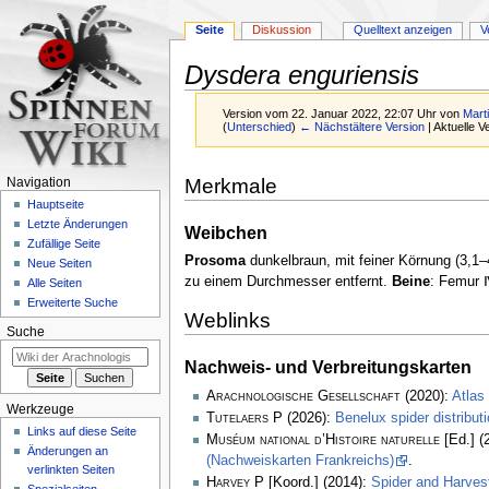
Seite
Diskussion
Quelltext anzeigen
V
Dysdera enguriensis
Version vom 22. Januar 2022, 22:07 Uhr von
Mart
(
Unterschied
)
← Nächstältere Version
| Aktuelle 
Zur
Zur
Merkmale
Navigation
Navigation
Suche
Hauptseite
springen
springen
Letzte Änderungen
Weibchen
Zufällige Seite
Prosoma
dunkelbraun, mit feiner Körnung (3,1
Neue Seiten
zu einem Durchmesser entfernt.
Beine
: Femur 
Alle Seiten
Erweiterte Suche
Weblinks
Suche
Nachweis- und Verbreitungskarten
Arachnologische Gesellschaft
(2020):
Atlas
Werkzeuge
Tutelaers P
(2026):
Benelux spider distribu
Links auf diese Seite
Muséum national d’Histoire naturelle
[Ed.] (
Änderungen an
(Nachweiskarten Frankreichs)
.
verlinkten Seiten
Harvey P
[Koord.] (2014):
Spider and Harve