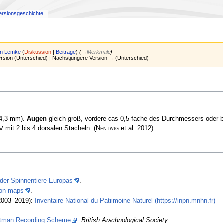
ersionsgeschichte
in Lemke
(
Diskussion
|
Beiträge
)
(
→
Merkmale
)
Version (Unterschied) | Nächstjüngere Version → (Unterschied)
–4,3 mm).
Augen
gleich groß, vordere das 0,5-fache des Durchmessers oder b
Ⅳ mit 2 bis 4 dorsalen Stacheln.
(
Nentwig
et al. 2012)
 der Spinnentiere Europas
.
tion maps
.
2003–2019):
Inventaire National du Patrimoine Naturel (https://inpn.mnhn.fr)
stman Recording Scheme
.
British Arachnological Society
.