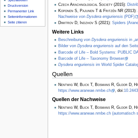
Spezialseiten
Czech Arachnological Society
(2015):
Distr
Druckversion
Koponen S, Pajunen T & Fritzén NR
(2013):
Permanenter Link
Nachweise von
Dysdera enguriensis
(PDF)
Seiten­­informationen
Seite zitieren
Dimitrov D, Indzhov S
(2021):
Spiders (Arane
Weitere Links
Beschreibung von
Dysdera enguriensis
in „a
Bilder von
Dysdera enguriensis
auf den Seit
Barcode of Life – Bold Systems: PUBLIC
Barcode of Life – Taxonomy Browser
Dysdera enguriensis
im World Spider Catalo
Quellen
Nentwig W, Blick T, Bosmans R, Gloor D, H
https://www.araneae.nmbe.ch
, doi:
10.2443
Quellen der Nachweise
Nentwig W, Blick T, Bosmans R, Gloor D, H
https://www.araneae.nmbe.ch (automatisch s