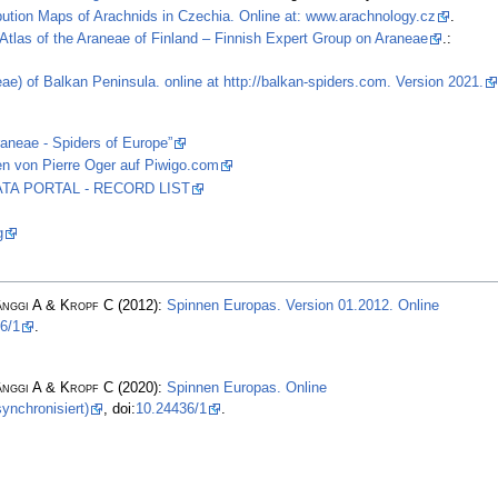
ibution Maps of Arachnids in Czechia. Online at: www.arachnology.cz
.
Atlas of the Araneae of Finland – Finnish Expert Group on Araneae
.:
ae) of Balkan Peninsula. online at http://balkan-spiders.com. Version 2021.
raneae - Spiders of Europe”
en von Pierre Oger auf Piwigo.com
 DATA PORTAL - RECORD LIST
g
änggi A & Kropf C
(2012):
Spinnen Europas. Version 01.2012. Online
6/1
.
änggi A & Kropf C
(2020):
Spinnen Europas. Online
ynchronisiert)
, doi:
10.24436/1
.