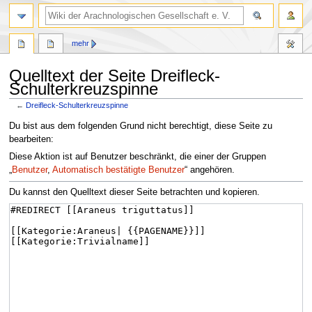
mehr
Quelltext der Seite Dreifleck-
Schulterkreuzspinne
←
Dreifleck-Schulterkreuzspinne
Zur
Zur
Du bist aus dem folgenden Grund nicht berechtigt, diese Seite zu
Navigation
Suche
bearbeiten:
springen
springen
Diese Aktion ist auf Benutzer beschränkt, die einer der Gruppen
„
Benutzer
,
Automatisch bestätigte Benutzer
“ angehören.
Du kannst den Quelltext dieser Seite betrachten und kopieren.