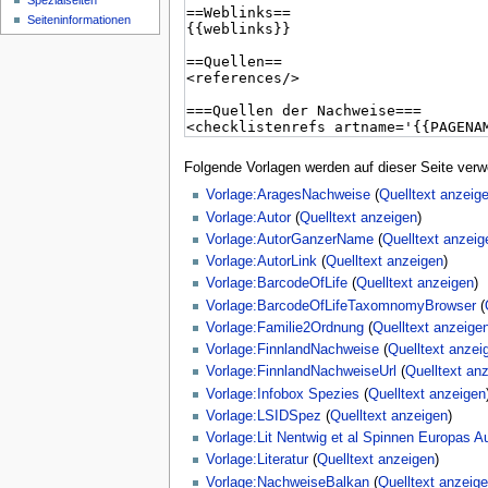
Spezialseiten
Seiten­­informationen
Folgende Vorlagen werden auf dieser Seite verw
Vorlage:AragesNachweise
(
Quelltext anzeig
Vorlage:Autor
(
Quelltext anzeigen
)
Vorlage:AutorGanzerName
(
Quelltext anzeig
Vorlage:AutorLink
(
Quelltext anzeigen
)
Vorlage:BarcodeOfLife
(
Quelltext anzeigen
)
Vorlage:BarcodeOfLifeTaxomnomyBrowser
(
Vorlage:Familie2Ordnung
(
Quelltext anzeige
Vorlage:FinnlandNachweise
(
Quelltext anzei
Vorlage:FinnlandNachweiseUrl
(
Quelltext an
Vorlage:Infobox Spezies
(
Quelltext anzeigen
Vorlage:LSIDSpez
(
Quelltext anzeigen
)
Vorlage:Lit Nentwig et al Spinnen Europas A
Vorlage:Literatur
(
Quelltext anzeigen
)
Vorlage:NachweiseBalkan
(
Quelltext anzeig