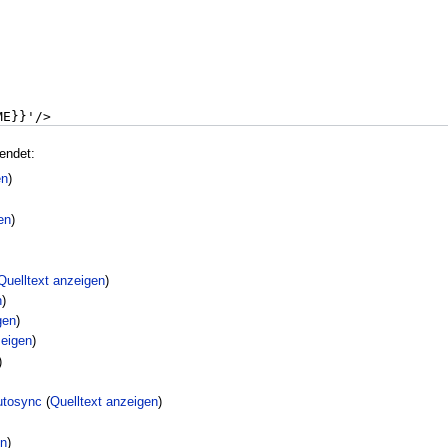
endet:
en
)
en
)
Quelltext anzeigen
)
n
)
gen
)
zeigen
)
)
utosync
(
Quelltext anzeigen
)
en
)