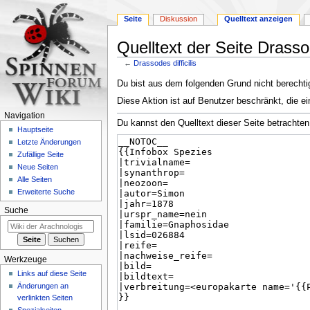
Seite
Diskussion
Quelltext anzeigen
Quelltext der Seite Drassode
←
Drassodes difficilis
Zur
Zur
Du bist aus dem folgenden Grund nicht berechtig
Navigation
Suche
Diese Aktion ist auf Benutzer beschränkt, die ei
springen
springen
Navigation
Du kannst den Quelltext dieser Seite betrachten
Hauptseite
Letzte Änderungen
Zufällige Seite
Neue Seiten
Alle Seiten
Erweiterte Suche
Suche
Werkzeuge
Links auf diese Seite
Änderungen an
verlinkten Seiten